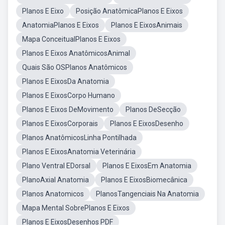
Planos E Eixo
Posição AnatômicaPlanos E Eixos
AnatomiaPlanos E Eixos
Planos E EixosAnimais
Mapa ConceitualPlanos E Eixos
Planos E Eixos AnatômicosAnimal
Quais São OSPlanos Anatômicos
Planos E EixosDa Anatomia
Planos E EixosCorpo Humano
Planos E Eixos DeMovimento
Planos DeSecção
Planos E EixosCorporais
Planos E EixosDesenho
Planos AnatômicosLinha Pontilhada
Planos E EixosAnatomia Veterinária
Plano Ventral EDorsal
Planos E EixosEm Anatomia
PlanoAxial Anatomia
Planos E EixosBiomecânica
Planos Anatomicos
PlanosTangenciais Na Anatomia
Mapa Mental SobrePlanos E Eixos
Planos E EixosDesenhos PDF