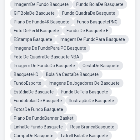
ImagemDe Fundo Basquete
Fundo BolaDe Basquete
GIF BolaDe Basquete
Fundo QuadraDe Basquete
Plano De Fundo4K Basquete
Fundo BasquetePNG
Foto DePerfil Basquete
Fundo De Basquete E
EStampa Basquete
Imagem De FundoPara Basquete
Imagens De FundoPara PC Basquete
Foto De QuadraDe Basquete NBA
Imagem De FundoDo Basquete
CestaDe Basquete
BasqueteHD
Bola Na CestaDe Basquete
FundoEsporte
Imagens DeJogadores De Basquete
EstádioDe Basquete
Fundo DeTela Basquete
FundobolasDe Basquete
IlustraçãoDe Basquete
FotosDe Fundo Basquete
Plano De FundoBanner Basket
LinhaDe Fundo Basquete
Rosa BrancaBasquete
CampoDe Basquete
Latrell BolaDe Basquete