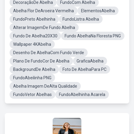
DecoraçãoDe Abelha
FundoCom Abelha
Abelha Flor DeAroeira Vermelha
ElementosAbelha
FundoPreto Abelhinha
FundoListra Abelha
Alterar ImagemDe Fundo Abelha
Fundo De Abelha20X30
Fundo AbelhaNa Floresta PNG
Wallpaper 4KAbelha
Desenho De AbelhaCom Fundo Verde
Plano De FundoCor De Abelha
GraficaAbelha
BackgroundDe Abelha
Foto De AbelhaPara PC
FundoAbeilinha PNG
Abelha Imagem DeAlta Qualidade
FundoVetor Abelhas
FundoAbelhinha Acarela