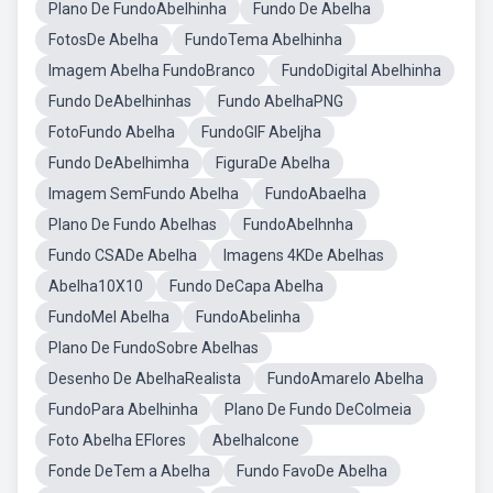
Plano De FundoAbelhinha
Fundo De Abelha
FotosDe Abelha
FundoTema Abelhinha
Imagem Abelha FundoBranco
FundoDigital Abelhinha
Fundo DeAbelhinhas
Fundo AbelhaPNG
FotoFundo Abelha
FundoGIF Abeljha
Fundo DeAbelhimha
FiguraDe Abelha
Imagem SemFundo Abelha
FundoAbaelha
Plano De Fundo Abelhas
FundoAbelhnha
Fundo CSADe Abelha
Imagens 4KDe Abelhas
Abelha10X10
Fundo DeCapa Abelha
FundoMel Abelha
FundoAbelinha
Plano De FundoSobre Abelhas
Desenho De AbelhaRealista
FundoAmarelo Abelha
FundoPara Abelhinha
Plano De Fundo DeColmeia
Foto Abelha EFlores
AbelhaIcone
Fonde DeTem a Abelha
Fundo FavoDe Abelha