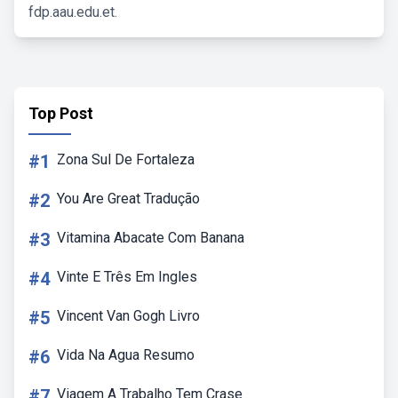
fdp.aau.edu.et.
Top Post
#1
Zona Sul De Fortaleza
#2
You Are Great Tradução
#3
Vitamina Abacate Com Banana
#4
Vinte E Três Em Ingles
#5
Vincent Van Gogh Livro
#6
Vida Na Agua Resumo
#7
Viagem A Trabalho Tem Crase