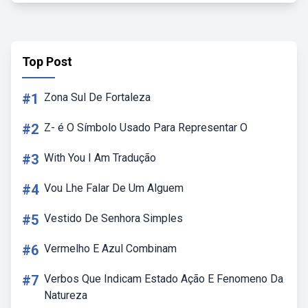
Top Post
#1
Zona Sul De Fortaleza
#2
Z- é O Símbolo Usado Para Representar O
#3
With You I Am Tradução
#4
Vou Lhe Falar De Um Alguem
#5
Vestido De Senhora Simples
#6
Vermelho E Azul Combinam
#7
Verbos Que Indicam Estado Ação E Fenomeno Da
Natureza