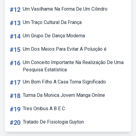
#12
Um Vasilhame Na Forma De Um Cilindro
#13
Um Traço Cultural Da França
#14
Um Grupo De Dança Moderna
#15
Um Dos Meios Para Evitar A Poluição é
#16
Um Conceito Importante Na Realização De Uma
Pesquisa Estatística
#17
Um Bom Filho A Casa Torna Significado
#18
Turma Da Monica Jovem Manga Online
#19
Tres Onibus A B E C
#20
Tratado De Fisiologia Guyton