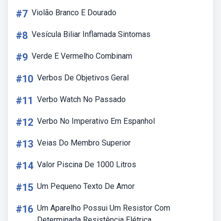
#7
Violão Branco E Dourado
#8
Vesícula Biliar Inflamada Sintomas
#9
Verde E Vermelho Combinam
#10
Verbos De Objetivos Geral
#11
Verbo Watch No Passado
#12
Verbo No Imperativo Em Espanhol
#13
Veias Do Membro Superior
#14
Valor Piscina De 1000 Litros
#15
Um Pequeno Texto De Amor
#16
Um Aparelho Possui Um Resistor Com
Determinada Resistência Elétrica