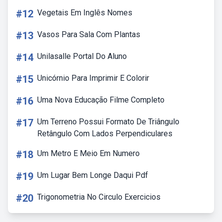
#12
Vegetais Em Inglês Nomes
#13
Vasos Para Sala Com Plantas
#14
Unilasalle Portal Do Aluno
#15
Unicórnio Para Imprimir E Colorir
#16
Uma Nova Educação Filme Completo
#17
Um Terreno Possui Formato De Triângulo
Retângulo Com Lados Perpendiculares
#18
Um Metro E Meio Em Numero
#19
Um Lugar Bem Longe Daqui Pdf
#20
Trigonometria No Circulo Exercicios