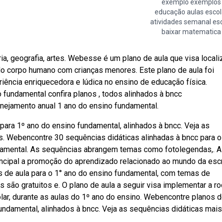
exemplo exemplos
educação aulas escol
atividades semanal es
baixar matematica
ia, geografia, artes. Webesse é um plano de aula que visa localiz
do corpo humano com crianças menores. Este plano de aula foi
ência enriquecedora e lúdica no ensino de educação física.
 fundamental confira planos , todos alinhados à bncc
jamento anual 1 ano do ensino fundamental.
para 1º ano do ensino fundamental, alinhados à bncc. Veja as
. Webencontre 30 sequências didáticas alinhadas à bncc para o
ndamental. As sequências abrangem temas como fotolegendas,. A
incipal a promoção do aprendizado relacionado ao mundo da escr
os de aula para o 1° ano do ensino fundamental, com temas de
s são gratuitos e. O plano de aula a seguir visa implementar a r
lar, durante as aulas do 1º ano do ensino. Webencontre planos d
undamental, alinhados à bncc. Veja as sequências didáticas mais