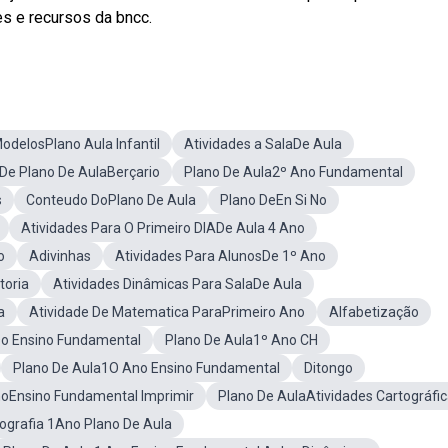
es e recursos da bncc.
odelosPlano Aula Infantil
Atividades a SalaDe Aula
De Plano De AulaBerçario
Plano De Aula2º Ano Fundamental
s
Conteudo DoPlano De Aula
Plano DeEn Si No
Atividades Para O Primeiro DIADe Aula 4 Ano
o
Adivinhas
Atividades Para AlunosDe 1º Ano
toria
Atividades Dinâmicas Para SalaDe Aula
a
Atividade De Matematica ParaPrimeiro Ano
Alfabetização
o Ensino Fundamental
Plano De Aula1º Ano CH
Plano De Aula1O Ano Ensino Fundamental
Ditongo
noEnsino Fundamental Imprimir
Plano De AulaAtividades Cartográfi
ografia 1Ano Plano De Aula