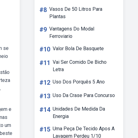
#8
Vasos De 50 Litros Para
Plantas
#9
Vantagens Do Modal
Ferroviario
m se
#10
Valor Bola De Basquete
meio
#11
Vai Ser Comido De Bicho
Letra
estão
rteza
#12
Uso Dos Porquês 5 Ano
,
#13
Uso Da Crase Para Concurso
#14
Unidades De Medida Da
agem e
Energia
rmas
nto um
#15
Uma Peça De Tecido Apos A
ebeste
Lavagem Perdeu 1/10