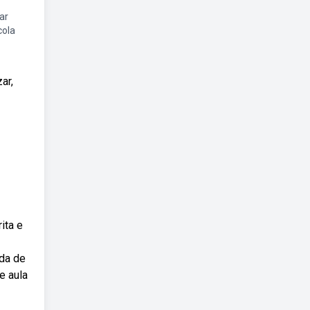
ar
cola
ar,
ita e
oda de
e aula