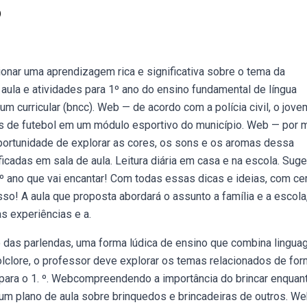
o
ionar uma aprendizagem rica e significativa sobre o tema da
aula e atividades para 1º ano do ensino fundamental de língua
 curricular (bncc). Web — de acordo com a polícia civil, o jove
as de futebol em um módulo esportivo do município. Web — por 
 oportunidade de explorar as cores, os sons e os aromas dessa
cadas em sala de aula. Leitura diária em casa e na escola. Sug
 1º ano que vai encantar! Com todas essas dicas e ideias, com ce
so! A aula que proposta abordará o assunto a família e a escola
s experiências e a.
 das parlendas, uma forma lúdica de ensino que combina lingu
lclore, o professor deve explorar os temas relacionados de fo
a para o 1. º. Webcompreendendo a importância do brincar enqua
 um plano de aula sobre brinquedos e brincadeiras de outros. W