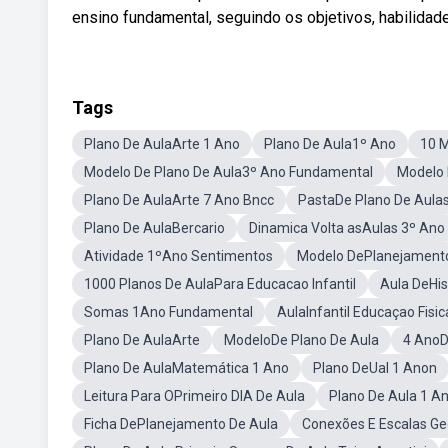
ensino fundamental, seguindo os objetivos, habilidad
Tags
Plano De AulaArte 1 Ano
Plano De Aula1º Ano
10 M
Modelo De Plano De Aula3º Ano Fundamental
Modelo 
Plano De AulaArte 7 Ano Bncc
PastaDe Plano De Aula
Plano De AulaBercario
Dinamica Volta asAulas 3º Ano
Atividade 1ºAno Sentimentos
Modelo DePlanejament
1000 Planos De AulaPara Educacao Infantil
Aula DeHis
Somas 1Ano Fundamental
AulaInfantil Educaçao Fisic
Plano De AulaArte
ModeloDe Plano De Aula
4 AnoD
Plano De AulaMatemática 1 Ano
Plano DeUal 1 Anon
Leitura Para OPrimeiro DIA De Aula
Plano De Aula 1 A
Ficha DePlanejamento De Aula
Conexões E Escalas Ge