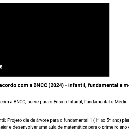
ordo com a BNCC (2024) - infantil, fundamental e m
om a BNCC, serve para o Ensino Infantil, Fundamental e Médio
il; Projeto dia da árvore para o fundamental 1 (1º ao 5º ano) pl
nejar e desenvolver uma aula de matemática para o primeiro ano