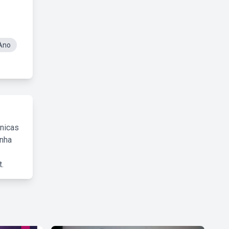
 Ano
cnicas
inha
.