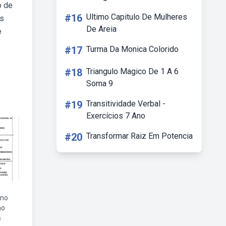
o de
#16
Ultimo Capitulo De Mulheres
as
De Areia
e
#17
Turma Da Monica Colorido
#18
Triangulo Magico De 1 A 6
Soma 9
#19
Transitividade Verbal -
Exercícios 7 Ano
#20
Transformar Raiz Em Potencia
ano
no
s