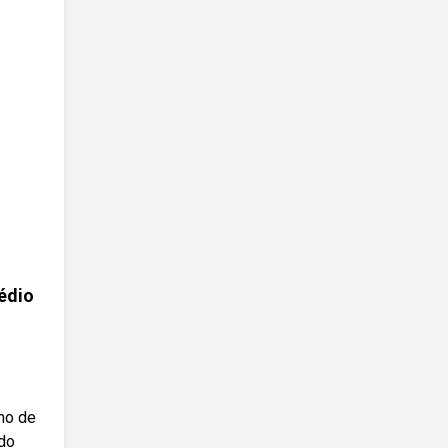
édio
ano de
 do