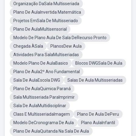
Organização DaSala Multisseriada
Plano De AulaInvertida Matemática
Projetos EmSala De Multisseriado
Plano De AulaMultisensorial
Modelo De Plano Aula De Sala DeRecurso Pronto
Chegada ÀSala
PlanosDew Aula
Atividades Para SalaMultiseriadas
Modelo Plano De AulaBasico
Blocos DWGSala De Aula
Plano De Aula2º Ano Fundamental
Sala De AulaEscola DWG
Salas De Aula Multisseriadas
Plano De AulaQuimica Paraná
Sala Multisseriada ParaImprimir
Sala De AulaMultidisciplinar
Class E MultisseriadaImagem
Plano De Aula DePeru
Modelo DeCronograma De Aula
Plano AulaInfantil
Plano De AulaQuitanda Na Sala De Aula