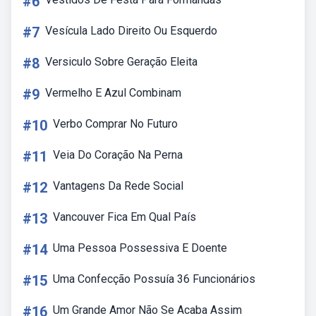
#6
#7
Vesícula Lado Direito Ou Esquerdo
#8
Versiculo Sobre Geração Eleita
#9
Vermelho E Azul Combinam
#10
Verbo Comprar No Futuro
#11
Veia Do Coração Na Perna
#12
Vantagens Da Rede Social
#13
Vancouver Fica Em Qual País
#14
Uma Pessoa Possessiva E Doente
#15
Uma Confecção Possuía 36 Funcionários
#16
Um Grande Amor Não Se Acaba Assim