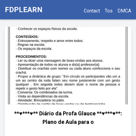
FDPLEARN
Contact
Tos
DMCA
**♥***♥** Diário da Profa Glauce **♥***♥**:
Plano de Aula para o