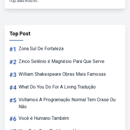
fdp.aau.edu.et.
Top Post
#1
Zona Sul De Fortaleza
#2
Zinco Selênio é Magnésio Para Que Serve
#3
William Shakespeare Obras Mais Famosas
#4
What Do You Do For A Living Tradução
#5
Voltamos A Programação Normal Tem Crase Ou
Não
#6
Você é Humano Também