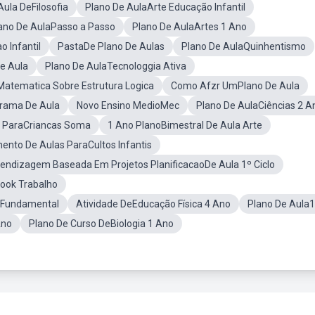
ula DeFilosofia
Plano De AulaArte Educação Infantil
ano De AulaPasso a Passo
Plano De AulaArtes 1 Ano
 Infantil
PastaDe Plano De Aulas
Plano De AulaQuinhentismo
e Aula
Plano De AulaTecnologgia Ativa
Matematica Sobre Estrutura Logica
Como Afzr UmPlano De Aula
rama De Aula
Novo Ensino MedioMec
Plano De AulaCiências 2 A
 ParaCriancas Soma
1 Ano PlanoBimestral De Aula Arte
ento De Aulas ParaCultos Infantis
endizagem Baseada Em Projetos PlanificacaoDe Aula 1º Ciclo
ook Trabalho
o Fundamental
Atividade DeEducação Física 4 Ano
Plano De Aula
Ano
Plano De Curso DeBiologia 1 Ano