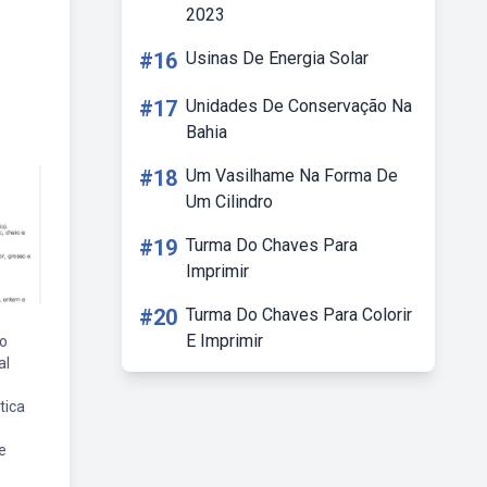
2023
#16
Usinas De Energia Solar
#17
Unidades De Conservação Na
Bahia
#18
Um Vasilhame Na Forma De
Um Cilindro
#19
Turma Do Chaves Para
Imprimir
#20
Turma Do Chaves Para Colorir
E Imprimir
ão
al
tica
e