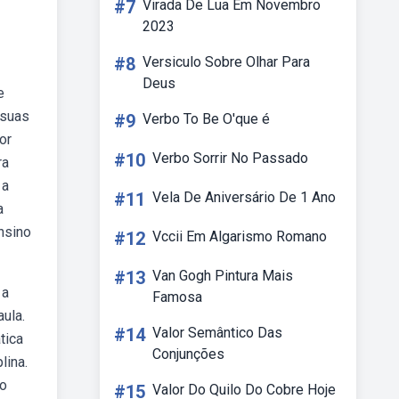
#7
Virada De Lua Em Novembro
2023
#8
Versiculo Sobre Olhar Para
Deus
e
 suas
#9
Verbo To Be O'que é
or
#10
Verbo Sorrir No Passado
ra
 a
#11
Vela De Aniversário De 1 Ano
a
nsino
#12
Vccii Em Algarismo Romano
#13
Van Gogh Pintura Mais
 a
Famosa
ula.
#14
Valor Semântico Das
tica
Conjunções
lina.
no
#15
Valor Do Quilo Do Cobre Hoje