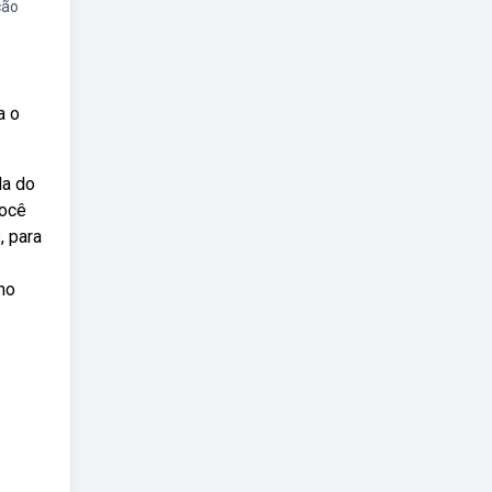
ção
s
a o
la do
você
, para
no