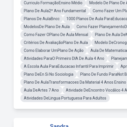
Curriculo FormaçãoEnsino Médio
Modelo De Plano De A
Plano De Aula2º Ano Fundamental
Como Fazer Um Pl
Planos De AulaBncc
1000 Planos De Aula ParaEducacao
ModelosDe Plano De Aula
Como Fazer PlanejamentoD
Como Fazer OPlano De Aula Mensal
Plano De Aula De
Critérios De AvaliaçãoPlano De Aula
Modelo DeCronog
Como Elaborar UmPlano De Ação
Aula De Matematica
Atividades ParaO Primeiro DIA De Aula 4 Ano
Planejam
A Escola Aula ParaEducacao Infantil Para Imprimir
Apr
Plano DeEn Si No Sociologia
Plano De Fundo ParaNot B
Plano De AulaTransformacoes Da Material 4 Anos Ensin
Aula DeArtes 7 Ano
Atividade DeEncontro Vocálico 4 
Atividades DeLingua Portuguesa Para Adultos
Sandra