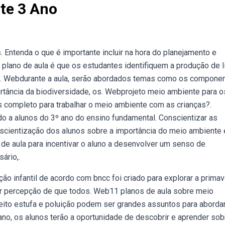
te 3 Ano
s. Entenda o que é importante incluir na hora do planejamento e
plano de aula é que os estudantes identifiquem a produção de l
s. Webdurante a aula, serão abordados temas como os compone
mportância da biodiversidade, os. Webprojeto meio ambiente para o
s completo para trabalhar o meio ambiente com as crianças?.
o a alunos do 3º ano do ensino fundamental. Conscientizar as
nscientização dos alunos sobre a importância do meio ambiente 
e aula para incentivar o aluno a desenvolver um senso de
ário,.
o infantil de acordo com bncc foi criado para explorar a primav
irir percepção de que todos. Web11 planos de aula sobre meio
eito estufa e poluição podem ser grandes assuntos para abordar
no, os alunos terão a oportunidade de descobrir e aprender sob