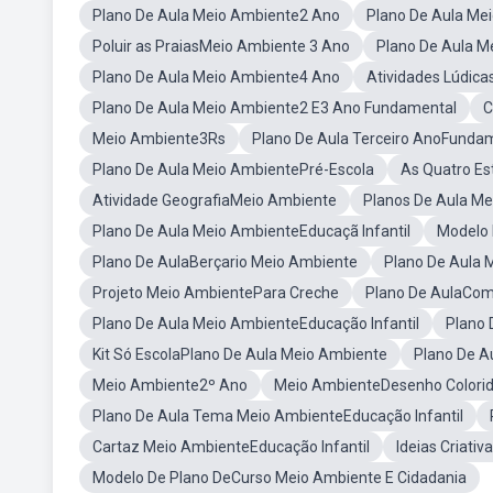
Plano De Aula Meio Ambiente2 Ano
Plano De Aula Me
Poluir as PraiasMeio Ambiente 3 Ano
Plano De Aula M
Plano De Aula Meio Ambiente4 Ano
Atividades Lúdic
Plano De Aula Meio Ambiente2 E3 Ano Fundamental
C
Meio Ambiente3Rs
Plano De Aula Terceiro AnoFunda
Plano De Aula Meio AmbientePré-Escola
As Quatro Es
Atividade GeografiaMeio Ambiente
Planos De Aula Me
Plano De Aula Meio AmbienteEducaçã Infantil
Modelo 
Plano De AulaBerçario Meio Ambiente
Plano De Aula 
Projeto Meio AmbientePara Creche
Plano De AulaCom
Plano De Aula Meio AmbienteEducação Infantil
Plano 
Kit Só EscolaPlano De Aula Meio Ambiente
Plano De A
Meio Ambiente2º Ano
Meio AmbienteDesenho Colori
Plano De Aula Tema Meio AmbienteEducação Infantil
Cartaz Meio AmbienteEducação Infantil
Ideias Criati
Modelo De Plano DeCurso Meio Ambiente E Cidadania