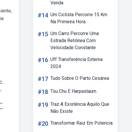
Venda
iente,
#14
Um Ciclista Percorre 15 Km
ia
Na Primeira Hora
#15
Um Carro Percorre Uma
Estrada Retilinea Com
Velocidade Constante
#16
Uff Transferência Externa
2024
#17
Tudo Sobre O Parto Cesárea
#18
Tsu Chu E Harpastaum
#19
Traz A Existência Aquilo Que
Não Existe
#20
Transformar Raiz Em Potencia