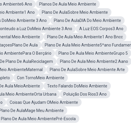
io Ambiente6 Ano
Planos De Aula Meio Ambiente
eio Ambiente1 Ano
Plano De AulaSobre Meio Ambiente
as DoMeio Ambiente 3 Ano
Plano De AulaDIA Do Meio Ambiente
onteudo a Luz DoMeio Ambiente 3 Ano
A Luz EOS Corpos3 Ano
mental Meio Ambiente
Plano De Aula Meio Ambiente1 Ano Bncc
taçoesPlano De Aula
Plano De Aula Meio Ambiente5ºano Fundamen
io AmbientePara O Berçário
Plano De Aula Meio AmbienteGrupo 5
De Plano De AulaReciclagem
Plano De Aula Meio Ambiente2 Aano
Meio AmbienteMaternal
Plano De AulaSobre Meio Ambiente Arte
pleto
Con TornoMeio Ambiente
De Aula MeioAnbiente
Texto Falando DoMeio Ambiente
ula Meio AmbienteOrta Urbana
Poluição Dos Rios3 Ano
do
Coisas Que Ajudam OMeio Ambiente
Plano De AulaMage Meu Ambiente
va Plano De Aula Meio AmbientePré-Escola