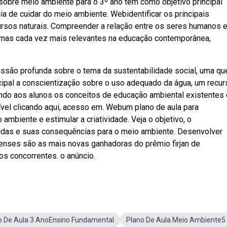
sobre meio ambiente para o 3º ano tem como objetivo principal
ia de cuidar do meio ambiente. Webidentificar os principais
ursos naturais. Compreender a relação entre os seres humanos e
emas cada vez mais relevantes na educação contemporânea,
ssão profunda sobre o tema da sustentabilidade social, uma qu
cipal a conscientização sobre o uso adequado da água, um recur
ando aos alunos os conceitos de educação ambiental existentes 
ível clicando aqui, acesso em. Webum plano de aula para
ambiente e estimular a criatividade. Veja o objetivo, o
das e suas consequências para o meio ambiente. Desenvolver
nses são as mais novas ganhadoras do prêmio firjan de
os concorrentes. o anúncio.
o De Aula 3 AnoEnsino Fundamental
Plano De Aula Meio Ambiente5