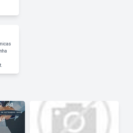
cnicas
inha
.