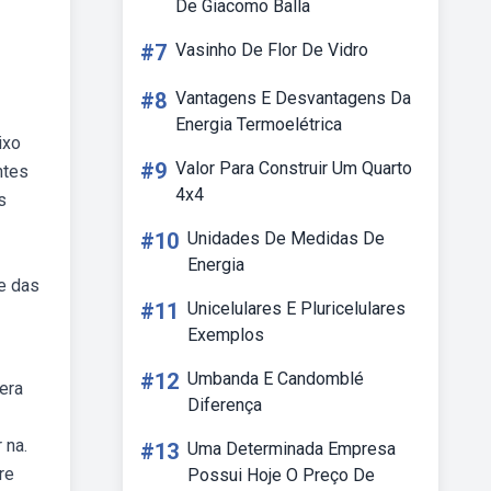
De Giacomo Balla
#7
Vasinho De Flor De Vidro
#8
Vantagens E Desvantagens Da
Energia Termoelétrica
ixo
#9
Valor Para Construir Um Quarto
ntes
4x4
s
#10
Unidades De Medidas De
Energia
e das
#11
Unicelulares E Pluricelulares
Exemplos
#12
Umbanda E Candomblé
era
Diferença
 na.
#13
Uma Determinada Empresa
re
Possui Hoje O Preço De