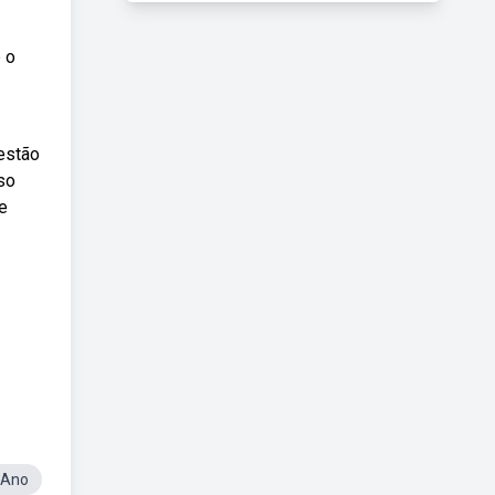
 o
estão
so
e
 Ano