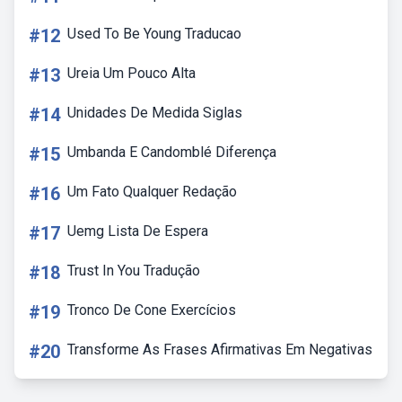
#12
Used To Be Young Traducao
#13
Ureia Um Pouco Alta
#14
Unidades De Medida Siglas
#15
Umbanda E Candomblé Diferença
#16
Um Fato Qualquer Redação
#17
Uemg Lista De Espera
#18
Trust In You Tradução
#19
Tronco De Cone Exercícios
#20
Transforme As Frases Afirmativas Em Negativas