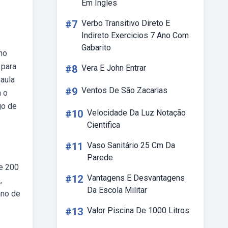
Em Ingles
#7
Verbo Transitivo Direto E
Indireto Exercicios 7 Ano Com
Gabarito
no
 para
#8
Vera E John Entrar
 aula
#9
Ventos De São Zacarias
a o
go de
#10
Velocidade Da Luz Notação
Cientifica
#11
Vaso Sanitário 25 Cm Da
Parede
de 200
#12
Vantagens E Desvantagens
,
Da Escola Militar
ano de
#13
Valor Piscina De 1000 Litros