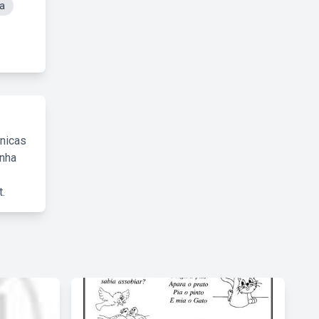
a
cnicas
inha
.