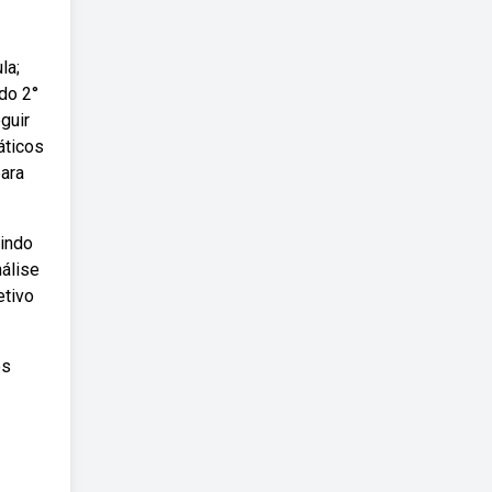
la;
do 2°
guir
áticos
para
uindo
nálise
etivo
es