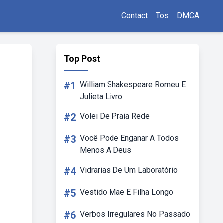
Contact
Tos
DMCA
Top Post
#1
William Shakespeare Romeu E
Julieta Livro
#2
Volei De Praia Rede
#3
Você Pode Enganar A Todos
Menos A Deus
#4
Vidrarias De Um Laboratório
#5
Vestido Mae E Filha Longo
#6
Verbos Irregulares No Passado