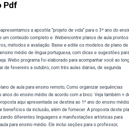
o Pdf
presentamos a apostila “projeto de vida” para o 3º ano do ensi
ece um conteúdo completo e. Webencontre planos de aula prontos
os, métodos e avaliação. Baixe e edite os modelos de plano de
 ensino médio de língua portuguesa, com dicas e sugestões par
 veja. Webo programa foi elaborado para acompanhar você ao lon
i de fevereiro a outubro, com três aulas diárias, de segunda.
plano de aula para ensino remoto; Como organizar sequências
 os anos do ensino médio de acordo com a bncc. Veja também + 
proposta aqui apresentada se destina ao 1º ano do ensino médio
e benefícios da inclusão, além de fornecer. A proposta deste pl
lizando diferentes linguagens e manifestações artísticas para.
a para ensino médio. Ele inclui seções para o professor,