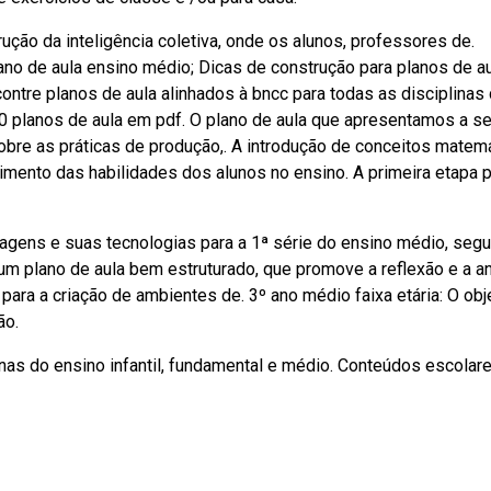
rução da inteligência coletiva, onde os alunos, professores de.
no de aula ensino médio; Dicas de construção para planos de au
ntre planos de aula alinhados à bncc para todas as disciplinas 
0 planos de aula em pdf. O plano de aula que apresentamos a se
sobre as práticas de produção,. A introdução de conceitos matem
mento das habilidades dos alunos no ensino. A primeira etapa 
uagens e suas tecnologias para a 1ª série do ensino médio, seg
um plano de aula bem estruturado, que promove a reflexão e a a
para a criação de ambientes de. 3º ano médio faixa etária: O obj
ão.
nas do ensino infantil, fundamental e médio. Conteúdos escolar