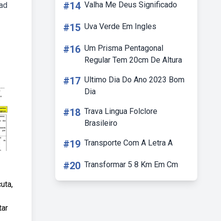
#14
Valha Me Deus Significado
oad
#15
Uva Verde Em Ingles
#16
Um Prisma Pentagonal
Regular Tem 20cm De Altura
#17
Ultimo Dia Do Ano 2023 Bom
Dia
#18
Trava Lingua Folclore
Brasileiro
#19
Transporte Com A Letra A
#20
Transformar 5 8 Km Em Cm
uta,
tar