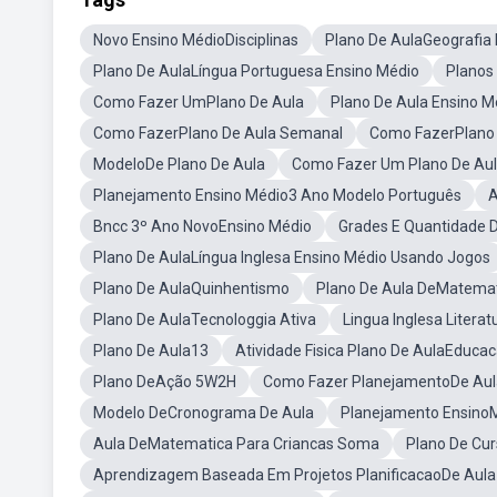
Novo Ensino MédioDisciplinas
Plano De AulaGeografia
Plano De AulaLíngua Portuguesa Ensino Médio
Planos
Como Fazer UmPlano De Aula
Plano De Aula Ensino M
Como FazerPlano De Aula Semanal
Como FazerPlano 
ModeloDe Plano De Aula
Como Fazer Um Plano De Au
Planejamento Ensino Médio3 Ano Modelo Português
A
Bncc 3º Ano NovoEnsino Médio
Grades E Quantidade D
Plano De AulaLíngua Inglesa Ensino Médio Usando Jogos
Plano De AulaQuinhentismo
Plano De Aula DeMatemati
Plano De AulaTecnologgia Ativa
Lingua Inglesa Liter
Plano De Aula13
Atividade Fisica Plano De AulaEducac
Plano DeAção 5W2H
Como Fazer PlanejamentoDe Aul
Modelo DeCronograma De Aula
Planejamento EnsinoM
Aula DeMatematica Para Criancas Soma
Plano De Cur
Aprendizagem Baseada Em Projetos PlanificacaoDe Aula 