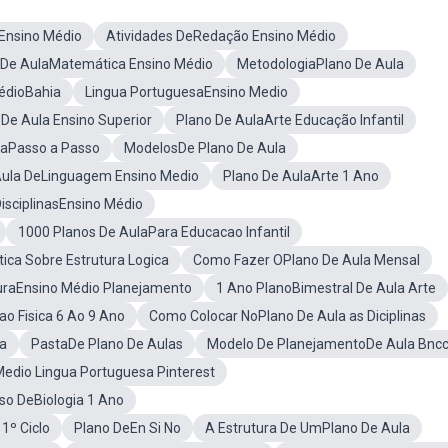
 Ensino Médio
Atividades DeRedação Ensino Médio
 De AulaMatemática Ensino Médio
MetodologiaPlano De Aula
édioBahia
Lingua PortuguesaEnsino Medio
De Aula Ensino Superior
Plano De AulaArte Educação Infantil
laPasso a Passo
ModelosDe Plano De Aula
ula DeLinguagem Ensino Medio
Plano De AulaArte 1 Ano
isciplinasEnsino Médio
1000 Planos De AulaPara Educacao Infantil
ca Sobre Estrutura Logica
Como Fazer OPlano De Aula Mensal
aturaEnsino Médio Planejamento
1 Ano PlanoBimestral De Aula Arte
ao Fisica 6 Ao 9 Ano
Como Colocar NoPlano De Aula as Diciplinas
a
PastaDe Plano De Aulas
Modelo De PlanejamentoDe Aula Bnc
edio Lingua Portuguesa Pinterest
so DeBiologia 1 Ano
1º Ciclo
Plano DeEn Si No
A Estrutura De UmPlano De Aula