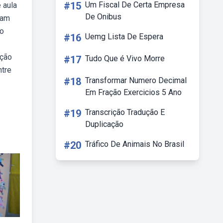
#15
Um Fiscal De Certa Empresa
 aula
De Onibus
jam
ao
#16
Uemg Lista De Espera
ação
#17
Tudo Que é Vivo Morre
ntre
#18
Transformar Numero Decimal
Em Fração Exercicios 5 Ano
#19
Transcrição Tradução E
Duplicação
#20
Tráfico De Animais No Brasil