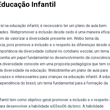
Educação Infantil
al na educação infantil, é necessário ter um plano de aula bem
vidades. Webpromover a inclusão desde cedo é uma maneira efica
além de valorizar a diversidade presente em. Webo tema da
ncia, pois promove a inclusão e o respeito às diferenças desde 
portância da diversidade cultural no cotidiano escolar, um tema
empenha um papel fundamental no desenvolvimento da consciênci
ula diversidade consiste em uma proposta pedagógica que tem 
pela diversidade na educação. Webobtenha um plano de aula para
icazes e interessantes para crianças na educação infantil. A ed
ndependência do brasil, um tema fundamental para a formação da
antil tem como objetivo geral promover a inclusão e o respeito
para desenvolver a habilidade ei03eo06 da bncc. A habilidade