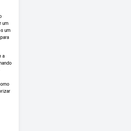
o
ar um
os um
 para
e a
onando
o
 como
orizar