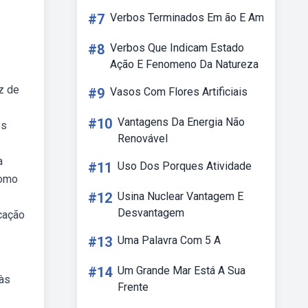
#7
Verbos Terminados Em ão E Am
#8
Verbos Que Indicam Estado
Ação E Fenomeno Da Natureza
z de
#9
Vasos Com Flores Artificiais
#10
Vantagens Da Energia Não
os
Renovável
a
#11
Uso Dos Porques Atividade
como
#12
Usina Nuclear Vantagem E
Desvantagem
ucação
#13
Uma Palavra Com 5 A
#14
Um Grande Mar Está A Sua
 às
Frente