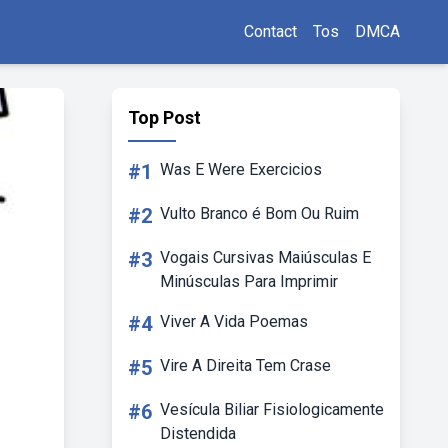
Contact
Tos
DMCA
Top Post
#1
Was E Were Exercicios
#2
Vulto Branco é Bom Ou Ruim
#3
Vogais Cursivas Maiúsculas E
Minúsculas Para Imprimir
#4
Viver A Vida Poemas
#5
Vire A Direita Tem Crase
#6
Vesícula Biliar Fisiologicamente
Distendida