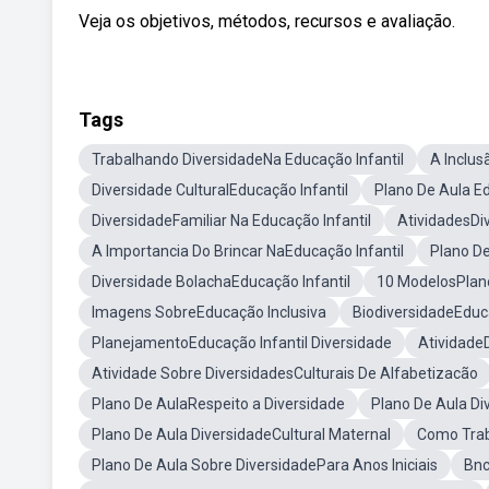
Veja os objetivos, métodos, recursos e avaliação.
Tags
Trabalhando DiversidadeNa Educação Infantil
A Inclus
Diversidade CulturalEducação Infantil
Plano De Aula Ed
DiversidadeFamiliar Na Educação Infantil
AtividadesDi
A Importancia Do Brincar NaEducação Infantil
Plano D
Diversidade BolachaEducação Infantil
10 ModelosPlano
Imagens SobreEducação Inclusiva
BiodiversidadeEduca
PlanejamentoEducação Infantil Diversidade
AtividadeD
Atividade Sobre DiversidadesCulturais De Alfabetizacão
Plano De AulaRespeito a Diversidade
Plano De Aula Div
Plano De Aula DiversidadeCultural Maternal
Como Traba
Plano De Aula Sobre DiversidadePara Anos Iniciais
Bnc