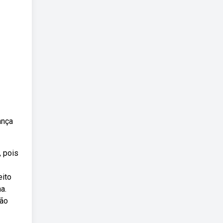
ança
, pois
eito
a.
ção