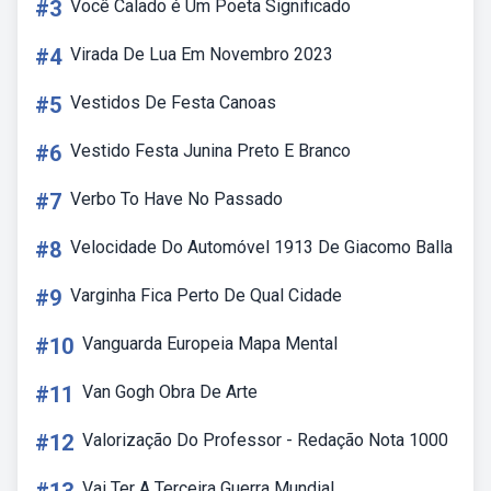
#3
Você Calado é Um Poeta Significado
#4
Virada De Lua Em Novembro 2023
#5
Vestidos De Festa Canoas
#6
Vestido Festa Junina Preto E Branco
#7
Verbo To Have No Passado
#8
Velocidade Do Automóvel 1913 De Giacomo Balla
#9
Varginha Fica Perto De Qual Cidade
#10
Vanguarda Europeia Mapa Mental
#11
Van Gogh Obra De Arte
#12
Valorização Do Professor - Redação Nota 1000
Vai Ter A Terceira Guerra Mundial