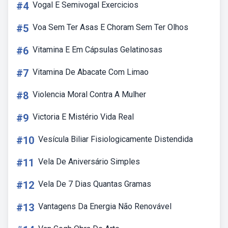
#4
Vogal E Semivogal Exercicios
#5
Voa Sem Ter Asas E Choram Sem Ter Olhos
#6
Vitamina E Em Cápsulas Gelatinosas
#7
Vitamina De Abacate Com Limao
#8
Violencia Moral Contra A Mulher
#9
Victoria E Mistério Vida Real
#10
Vesícula Biliar Fisiologicamente Distendida
#11
Vela De Aniversário Simples
#12
Vela De 7 Dias Quantas Gramas
#13
Vantagens Da Energia Não Renovável