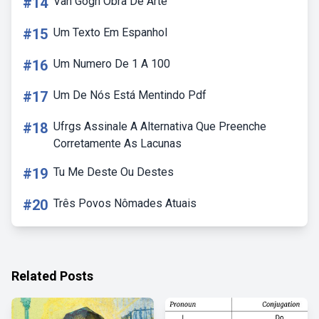
#14
Van Gogh Obra De Arte
#15
Um Texto Em Espanhol
#16
Um Numero De 1 A 100
#17
Um De Nós Está Mentindo Pdf
#18
Ufrgs Assinale A Alternativa Que Preenche
Corretamente As Lacunas
#19
Tu Me Deste Ou Destes
#20
Três Povos Nômades Atuais
Related Posts