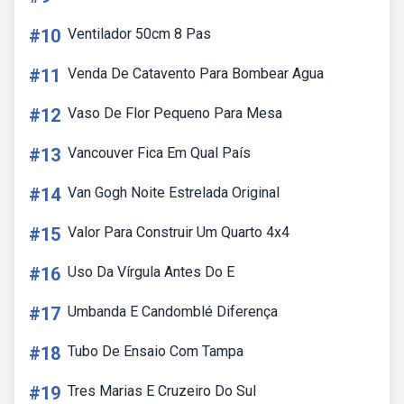
#10
Ventilador 50cm 8 Pas
#11
Venda De Catavento Para Bombear Agua
#12
Vaso De Flor Pequeno Para Mesa
#13
Vancouver Fica Em Qual País
#14
Van Gogh Noite Estrelada Original
#15
Valor Para Construir Um Quarto 4x4
#16
Uso Da Vírgula Antes Do E
#17
Umbanda E Candomblé Diferença
#18
Tubo De Ensaio Com Tampa
#19
Tres Marias E Cruzeiro Do Sul