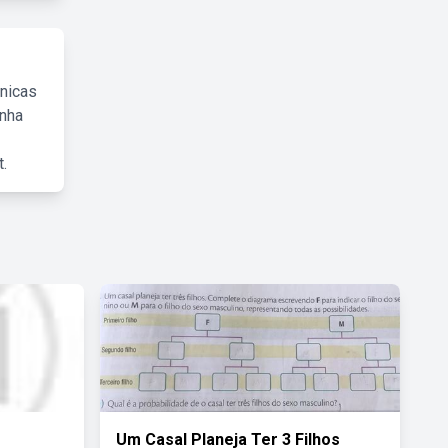
cnicas
inha
.
Um Casal Planeja Ter 3 Filhos