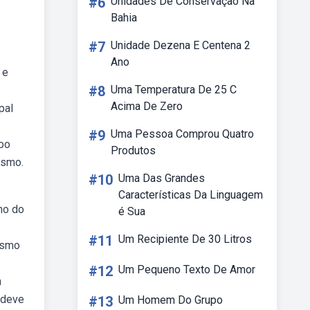
#6
Unidades De Conservação Na
Bahia
#7
Unidade Dezena E Centena 2
Ano
 e
#8
Uma Temperatura De 25 C
Acima De Zero
pal
#9
Uma Pessoa Comprou Quatro
ebo
Produtos
ismo.
#10
Uma Das Grandes
Características Da Linguagem
no do
é Sua
#11
Um Recipiente De 30 Litros
tismo
#12
Um Pequeno Texto De Amor
m
o deve
#13
Um Homem Do Grupo