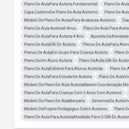
Plano De AulaPara Autista Fundamental
Plano De Aul
Capa CadernoDe Plano De Aula Autismo
Plano De Aul
Modelo De Plano De AulasPara Avaliacao Autismo
Dia
Plano De Aula Autista6 Anos
Plano De Aula Para Auti
Plano De AulaPara Autista 4 Ano
Apostila DeAtividad
Plano De AulaDIA Do Autista
Planos De AulaPara Aluno
Planos De AulaEm Grupo Para Criança Autista
Plano 
Plano DeUm Aluno Autista
Plano DeAulla DIA Do Auti
Plano De AulaEditável Para Alunos Autistas
Plano De A
Plano De AulaPara Estudante Autista
Plano De AulaVo
Modelo De Plano De Aula AutistaNasem Coordenação Mo
Plano De AulaPara Criança Com 5 Anos Com Autismo
Modelo De Plano De AulaBerçario
SintomasDe Autism
Modelo DeProjeto Pedagógico Sobre Autismo
Plano D
Plano De Aula Para AutistaAtividade Para O DIA Do Auti