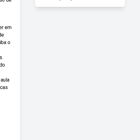
ter em
de
iba o
s.
 do
 aula
icas