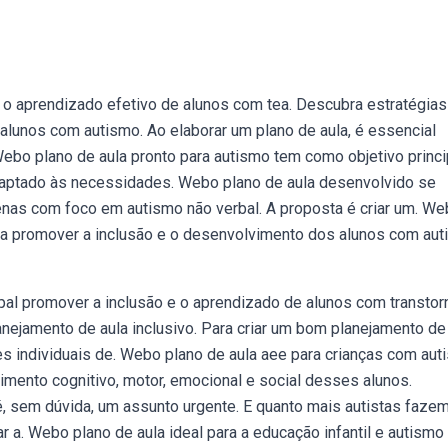
 o aprendizado efetivo de alunos com tea. Descubra estratégias
alunos com autismo. Ao elaborar um plano de aula, é essencial
Webo plano de aula pronto para autismo tem como objetivo princi
aptado às necessidades. Webo plano de aula desenvolvido se
nas com foco em autismo não verbal. A proposta é criar um. W
ra promover a inclusão e o desenvolvimento dos alunos com aut
pal promover a inclusão e o aprendizado de alunos com transtor
nejamento de aula inclusivo. Para criar um bom planejamento de
es individuais de. Webo plano de aula aee para crianças com au
mento cognitivo, motor, emocional e social desses alunos.
é, sem dúvida, um assunto urgente. E quanto mais autistas faze
ar a. Webo plano de aula ideal para a educação infantil e autism