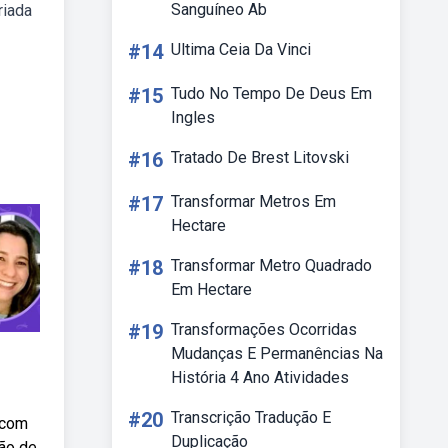
Sanguíneo Ab
riada
#14
Ultima Ceia Da Vinci
#15
Tudo No Tempo De Deus Em
Ingles
#16
Tratado De Brest Litovski
#17
Transformar Metros Em
Hectare
#18
Transformar Metro Quadrado
Em Hectare
#19
Transformações Ocorridas
Mudanças E Permanências Na
História 4 Ano Atividades
#20
Transcrição Tradução E
 com
Duplicação
são de