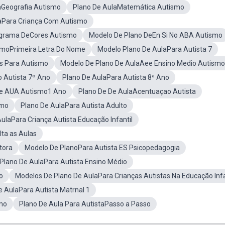
aGeografia Autismo
Plano De AulaMatemática Autismo
aPara Criança Com Autismo
grama DeCores Autismo
Modelo De Plano DeEn Si No ABA Autismo
smoPrimeira Letra Do Nome
Modelo Plano De AulaPara Autista 7
es Para Autismo
Modelo De Plano De AulaAee Ensino Medio Autismo
 Autista 7º Ano
Plano De AulaPara Autista 8ª Ano
De AUA Autismo1 Ano
Plano De De AulaAcentuaçao Autista
smo
Plano De AulaPara Autista Adulto
ulaPara Criança Autista Educação Infantil
lta as Aulas
tora
Modelo De PlanoPara Autista ES Psicopedagogia
Plano De AulaPara Autista Ensino Médio
o
Modelos De Plano De AulaPara Crianças Autistas Na Educação Infa
e AulaPara Autista Matrnal 1
smo
Plano De Aula Para AutistaPasso a Passo