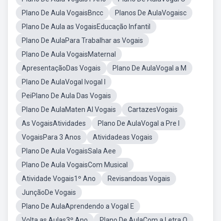
Plano De Aula VogaisBncc
Planos De AulaVogaisc
Plano De Aula as VogaisEducação Infantil
Plano De AulaPara Trabalhar as Vogais
Plano De Aula VogaisMaternal
ApresentaçãoDas Vogais
Plano De AulaVogal a M
Plano De AulaVogal Ivogal I
PeiPlano De Aula Das Vogais
Plano De AulaMaten Al Vogais
CartazesVogais
As VogaisAtividades
Plano De AulaVogal a Pre I
VogaisPara 3 Anos
Atividadeas Vogais
Plano De Aula VogaisSala Aee
Plano De Aula VogaisCom Musical
Atividade Vogais1º Ano
Revisandoas Vogais
JunçãoDe Vogais
Plano De AulaAprendendo a Vogal E
Volta as Aulas3º Ano
Plano De AulaCom a Letra O