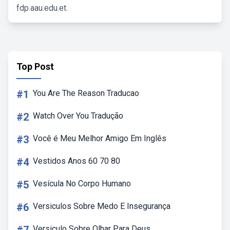
fdp.aau.edu.et.
Top Post
#1
You Are The Reason Traducao
#2
Watch Over You Tradução
#3
Você é Meu Melhor Amigo Em Inglês
#4
Vestidos Anos 60 70 80
#5
Vesícula No Corpo Humano
#6
Versiculos Sobre Medo E Insegurança
Versiculo Sobre Olhar Para Deus