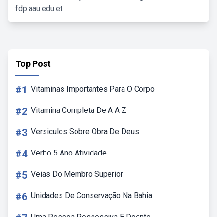
fdp.aau.edu.et.
Top Post
#1
Vitaminas Importantes Para O Corpo
#2
Vitamina Completa De A A Z
#3
Versiculos Sobre Obra De Deus
#4
Verbo 5 Ano Atividade
#5
Veias Do Membro Superior
#6
Unidades De Conservação Na Bahia
Uma Pessoa Possessiva E Doente