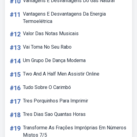
#10
Vantagens E Desvantagens Do Gás Natural
#11
Vantagens E Desvantagens Da Energia
Termoelétrica
#12
Valor Das Notas Musicais
#13
Vai Toma No Seu Rabo
#14
Um Grupo De Dança Moderna
#15
Two And A Half Men Assistir Online
#16
Tudo Sobre O Carimbó
#17
Tres Porquinhos Para Imprimir
#18
Tres Dias Sao Quantas Horas
#19
Transforme As Frações Impróprias Em Números
Mistos 7/5