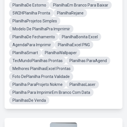
PlanilhaDe Estorno
PlanilhaEm Branco Para Baixar
5W2HPlanilha Pronta
PlanilhaRejane
PlanilhaProjetos Simples
Modelo De PlanilhaPra Imprrimir
PlanilhaDe Fechamento
PlanilhaBonita Excel
AgendaPara Imprimir
PlanilhaExcel PNG
PlanilhaSmart
PlanilhaWallpaper
TecMundoPlanilhas Prontas
Planilhas ParaAgend
Melhores PlanilhasExcel Prontas
Foto DePlanilha Pronta Validade
Planilha ParaProjeto Nokme
PlanilhasLaser
Planilha Para ImprimirEm Branco Com Data
PlanilhasDe Venda