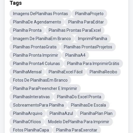
Tags
Imagens DePlanilhas Prontas
PlanilhaProjeto
PlanilhaDe Agendamento
Planilha ParaEditar
Planilha Pronta
Planilhas Prontas ParaExcel
Imagem De PlanilhaEm Branco
ImprimiPlanilha
Planilhas ProntasGratis
Planilhas ProntasProjetos
Planilha Pronta Imprimir
PlanilhaA4
Planilha Pronta4 Colunas
Planilha Para ImprimirGrátis
PlanilhaMensal
PlanilhaExcel Fácil
PlanilhaRecibo
Fotos De PlanilhasEm Branco
Planilha ParaPreencher E Imprimir
PlanilhasInterativas
PlanilhaDo Excel Pronta
SobreamentoPara Planilha
PlanilhasDe Escala
PlanilhaArquivo
PlanilhaAzul
PlanilhaPlan Plan
PlanilhaOfícios
Modelo DePlanilha Para Imprimir
Fotos PlanilhaCapa
Planilha ParaExercitar