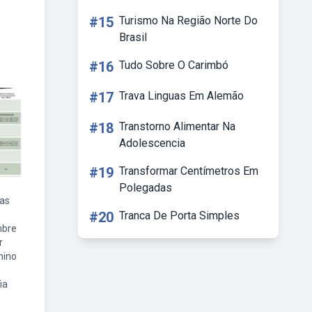
#15
Turismo Na Região Norte Do
Brasil
#16
Tudo Sobre O Carimbó
#17
Trava Linguas Em Alemão
#18
Transtorno Alimentar Na
Adolescencia
#19
Transformar Centímetros Em
Polegadas
nas
#20
Tranca De Porta Simples
mbre
r
nino
ia