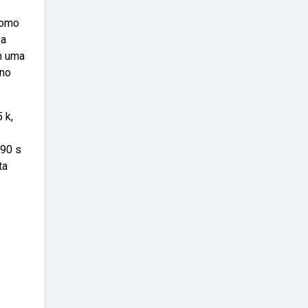
como
 a
m uma
ino
 k,
 90 s
ta