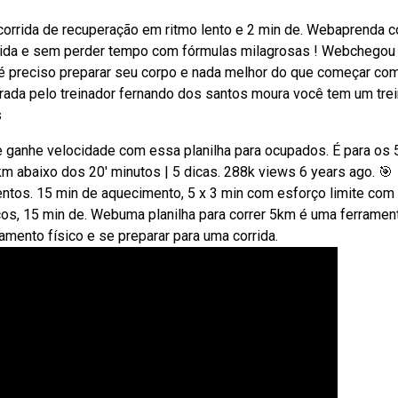
corrida de recuperação em ritmo lento e 2 min de. Webaprenda 
pida e sem perder tempo com fórmulas milagrosas ! Webchegou
o é preciso preparar seu corpo e nada melhor do que começar co
orada pelo treinador fernando dos santos moura você tem um tre
s
 ganhe velocidade com essa planilha para ocupados. É para os 5
 abaixo dos 20' minutos | 5 dicas. 288k views 6 years ago. 🎯
entos. 15 min de aquecimento, 5 x 3 min com esforço limite com
ços, 15 min de. Webuma planilha para correr 5km é uma ferramen
mento físico e se preparar para uma corrida.