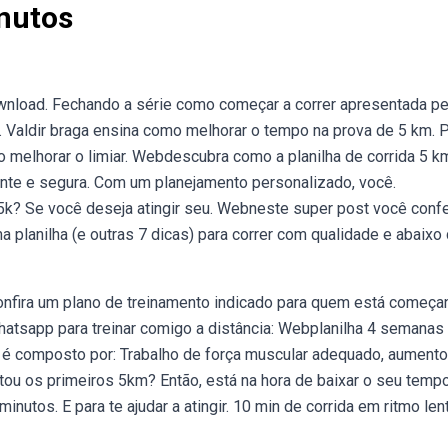
inutos
download. Fechando a série como começar a correr apresentada pe
 Valdir braga ensina como melhorar o tempo na prova de 5 km. 
 melhorar o limiar. Webdescubra como a planilha de corrida 5 k
iente e segura. Com um planejamento personalizado, você.
5k? Se você deseja atingir seu. Webneste super post você conf
 planilha (e outras 7 dicas) para correr com qualidade e abaixo
confira um plano de treinamento indicado para quem está começ
whatsapp para treinar comigo a distância: Webplanilha 4 semanas
 é composto por: Trabalho de força muscular adequado, aumento
etou os primeiros 5km? Então, está na hora de baixar o seu tempo
utos. E para te ajudar a atingir. 10 min de corrida em ritmo lent