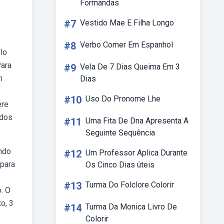
Formandas
#7
Vestido Mae E Filha Longo
#8
Verbo Comer Em Espanhol
lo
Para
#9
Vela De 7 Dias Queima Em 3
m
Dias
#10
Uso Do Pronome Lhe
ere
 dos
#11
Uma Fita De Dna Apresenta A
Seguinte Sequência
ando
#12
Um Professor Aplica Durante
 para
Os Cinco Dias úteis
#13
Turma Do Folclore Colorir
. O
o, 3
#14
Turma Da Monica Livro De
Colorir