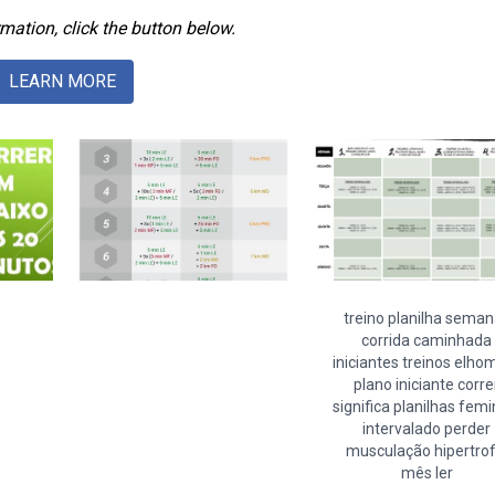
mation, click the button below.
LEARN MORE
treino planilha sema
corrida caminhada
iniciantes treinos elho
plano iniciante corre
significa planilhas femi
intervalado perder
musculação hipertrof
mês ler