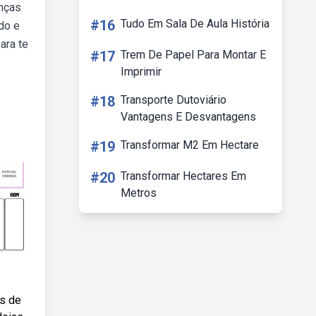
anças
#16
Tudo Em Sala De Aula História
do e
ara te
#17
Trem De Papel Para Montar E
Imprimir
#18
Transporte Dutoviário
Vantagens E Desvantagens
#19
Transformar M2 Em Hectare
#20
Transformar Hectares Em
Metros
as de