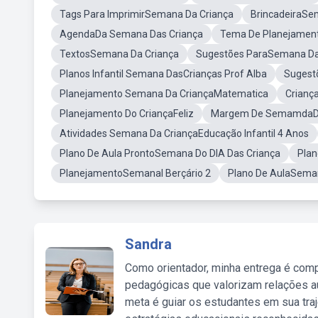
Tags Para ImprimirSemana Da Criança
BrincadeiraSe
AgendaDa Semana Das Criança
Tema De Planejamen
TextosSemana Da Criança
Sugestões ParaSemana Da
Planos Infantil Semana DasCrianças Prof Alba
Sugest
Planejamento Semana Da CriançaMatematica
Crianç
Planejamento Do CriançaFeliz
Margem De SemamdaDa
Atividades Semana Da CriançaEducação Infantil 4 Anos
Plano De Aula ProntoSemana Do DIA Das Criança
Plan
PlanejamentoSemanal Berçário 2
Plano De AulaSema
Sandra
Como orientador, minha entrega é comp
pedagógicas que valorizam relações au
meta é guiar os estudantes em sua traj