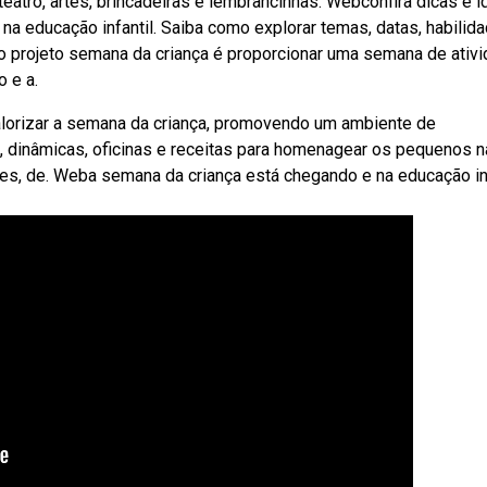
atro, artes, brincadeiras e lembrancinhas. Webconfira dicas e i
s na educação infantil. Saiba como explorar temas, datas, habilid
 do projeto semana da criança é proporcionar uma semana de ativ
 e a.
alorizar a semana da criança, promovendo um ambiente de
, dinâmicas, oficinas e receitas para homenagear os pequenos n
ses, de. Weba semana da criança está chegando e na educação inf