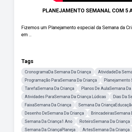
PLANEJAMENTO SEMANAL COM 5 AT
Fizemos um Planejamento especial da Semana da Cria
em ...
Tags
CronogramaDa Semana Da Criança
AtividadeDa Sema
Programação ParaSemana Da Criança
Planejamento
TarefaSemana Da Criança
Planos De AulaSemana Da 
Atividades ParaSemana Da Criança Lúdicas
Dias Da S
FaixaSemana Da Criança
Semana Da CriançaEducação 
Desenho DeSemana Da Criança
BrincadeirasSemana 
Semana Da Criança1 Ano
RoteiroSemana Da Criança
Semana Da CriançaPlaneja
ArtesSemana Da Criança