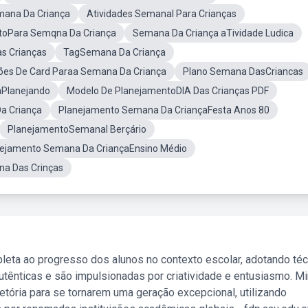
mana Da Criança
Atividades Semanal Para Crianças
toPara Semqna Da Criança
Semana Da Criança aTividade Ludica
s Crianças
TagSemana Da Criança
ões De Card Paraa Semana Da Criança
Plano Semana DasCriancas
aPlanejando
Modelo De PlanejamentoDIA Das Crianças PDF
 Criança
Planejamento Semana Da CriançaFesta Anos 80
PlanejamentoSemanal Berçário
ejamento Semana Da CriançaEnsino Médio
na Das Crinças
leta ao progresso dos alunos no contexto escolar, adotando té
tênticas e são impulsionadas por criatividade e entusiasmo. M
etória para se tornarem uma geração excepcional, utilizando