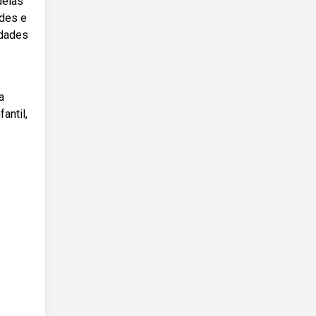
deias
ades e
idades
a
antil,