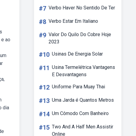
#7
Verbo Haver No Sentido De Ter
#8
Verbo Estar Em Italiano
s
#9
Valor Do Quilo Do Cobre Hoje
 e ao
2023
#10
Usinas De Energia Solar
 um
ar
#11
Usina Termelétrica Vantagens
s
E Desvantagens
ça,
#12
Uniforme Para Muay Thai
m
#13
Uma Jarda é Quantos Metros
o dia
#14
Um Cômodo Com Banheiro
#15
Two And A Half Men Assistir
de
Online