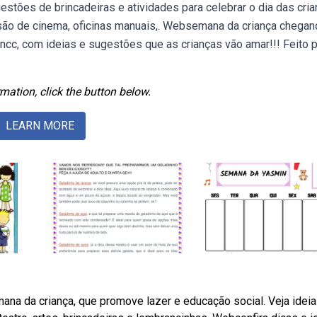
stões de brincadeiras e atividades para celebrar o dia das cri
são de cinema, oficinas manuais,. Websemana da criança chegan
c, com ideias e sugestões que as crianças vão amar!!! Feito p
mation, click the button below.
LEARN MORE
a da criança, que promove lazer e educação social. Veja idei