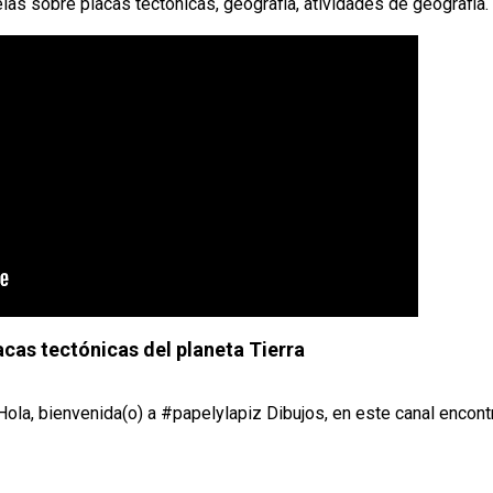
as sobre placas tectônicas, geografia, atividades de geografia.
acas tectónicas del planeta Tierra
 Hola, bienvenida(o) a #papelylapiz Dibujos, en este canal encont