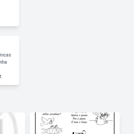
cnicas
inha
.