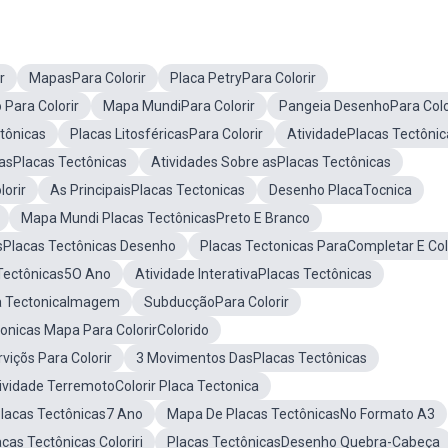
r
MapasPara Colorir
Placa PetryPara Colorir
Para Colorir
Mapa MundiPara Colorir
Pangeia DesenhoPara Colo
tônicas
Placas LitosféricasPara Colorir
AtividadePlacas Tectônic
 asPlacas Tectônicas
Atividades Sobre asPlacas Tectônicas
orir
As PrincipaisPlacas Tectonicas
Desenho PlacaTocnica
Mapa Mundi Placas TectônicasPreto E Branco
Placas Tectônicas Desenho
Placas Tectonicas ParaCompletar E Col
 Tectônicas5O Ano
Atividade InterativaPlacas Tectônicas
a TectonicaImagem
SubducçãoPara Colorir
onicas Mapa Para ColorirColorido
viçõs Para Colorir
3 Movimentos DasPlacas Tectônicas
ividade TerremotoColorir Placa Tectonica
Placas Tectônicas7 Ano
Mapa De Placas TectônicasNo Formato A3
as Tectônicas Coloriri
Placas TectônicasDesenho Quebra-Cabeça