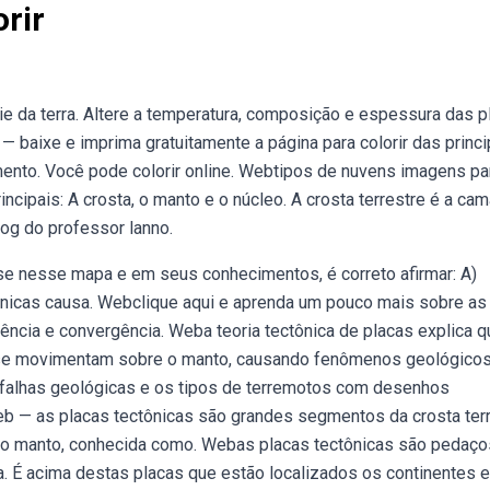
rir
da terra. Altere a temperatura, composição e espessura das p
 baixe e imprima gratuitamente a página para colorir das princi
ento. Você pode colorir online. Webtipos de nuvens imagens pa
ncipais: A crosta, o manto e o núcleo. A crosta terrestre é a ca
og do professor lanno.
e nesse mapa e em seus conhecimentos, é correto afirmar: A)
nicas causa. Webclique aqui e aprenda um pouco mais sobre as
ncia e convergência. Weba teoria tectônica de placas explica q
ue se movimentam sobre o manto, causando fenômenos geológico
 falhas geológicas e os tipos de terremotos com desenhos
eb — as placas tectônicas são grandes segmentos da crosta ter
o manto, conhecida como. Webas placas tectônicas são pedaço
ma. É acima destas placas que estão localizados os continentes e