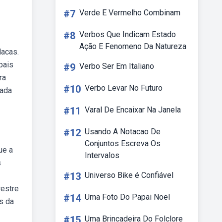
#7
Verde E Vermelho Combinam
#8
Verbos Que Indicam Estado
Ação E Fenomeno Da Natureza
lacas.
pais
#9
Verbo Ser Em Italiano
ra
#10
Verbo Levar No Futuro
mada
#11
Varal De Encaixar Na Janela
#12
Usando A Notacao De
Conjuntos Escreva Os
ue a
Intervalos
s
#13
Universo Bike é Confiável
restre
#14
Uma Foto Do Papai Noel
s da
#15
Uma Brincadeira Do Folclore