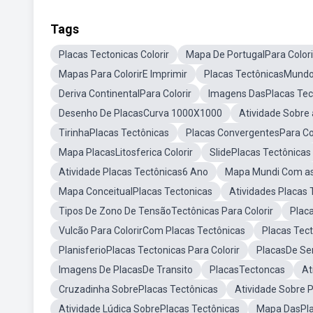
Tags
Placas Tectonicas Colorir
Mapa De PortugalPara Colori
Mapas Para ColorirE Imprimir
Placas TectônicasMundo 
Deriva ContinentalPara Colorir
Imagens DasPlacas Tec
Desenho De PlacasCurva 1000X1000
Atividade Sobre
TirinhaPlacas Tectônicas
Placas ConvergentesPara Col
Mapa PlacasLitosferica Colorir
SlidePlacas Tectônicas
Atividade Placas Tectônicas6 Ano
Mapa Mundi Com as
Mapa ConceitualPlacas Tectonicas
Atividades Placas
Tipos De Zono De TensãoTectônicas Para Colorir
Plac
Vulcão Para ColorirCom Placas Tectônicas
Placas Tect
PlanisferioPlacas Tectonicas Para Colorir
PlacasDe Ser
Imagens De PlacasDe Transito
PlacasTectoncas
At
Cruzadinha SobrePlacas Tectônicas
Atividade Sobre 
Atividade Lúdica SobrePlacas Tectônicas
Mapa DasPlac