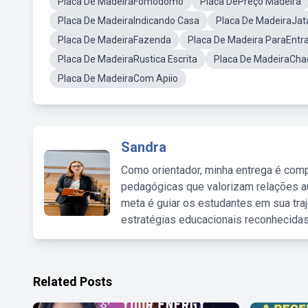
Placa De MadeiraFomodomo
Placa DePreço Madeira
Placa De MadeiraIndicando Casa
Placa De MadeiraJata
Placa De MadeiraFazenda
Placa De Madeira ParaEntr
Placa De MadeiraRustica Escrita
Placa De MadeiraCha
Placa De MadeiraCom Apiio
Sandra
Como orientador, minha entrega é comp
pedagógicas que valorizam relações au
meta é guiar os estudantes em sua traj
estratégias educacionais reconhecidas
Related Posts