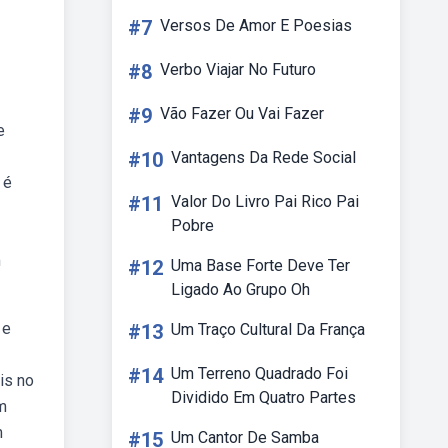
#7
Versos De Amor E Poesias
#8
Verbo Viajar No Futuro
#9
Vão Fazer Ou Vai Fazer
e
#10
Vantagens Da Rede Social
 é
#11
Valor Do Livro Pai Rico Pai
Pobre
m
#12
Uma Base Forte Deve Ter
Ligado Ao Grupo Oh
 e
#13
Um Traço Cultural Da França
#14
Um Terreno Quadrado Foi
is no
Dividido Em Quatro Partes
m
m
#15
Um Cantor De Samba