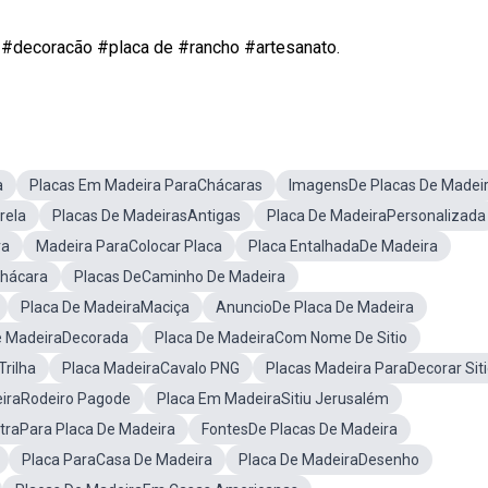
decoracão #placa de #rancho #artesanato.
a
Placas Em Madeira ParaChácaras
ImagensDe Placas De Madei
rela
Placas De MadeirasAntigas
Placa De MadeiraPersonalizada
ra
Madeira ParaColocar Placa
Placa EntalhadaDe Madeira
Chácara
Placas DeCaminho De Madeira
Placa De MadeiraMaciça
AnuncioDe Placa De Madeira
e MadeiraDecorada
Placa De MadeiraCom Nome De Sitio
rilha
Placa MadeiraCavalo PNG
Placas Madeira ParaDecorar Sit
eiraRodeiro Pagode
Placa Em MadeiraSitiu Jerusalém
traPara Placa De Madeira
FontesDe Placas De Madeira
Placa ParaCasa De Madeira
Placa De MadeiraDesenho