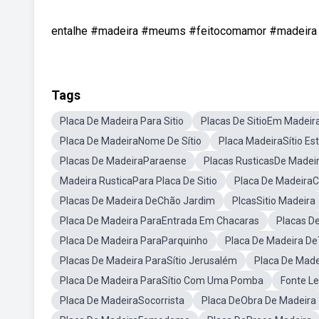
entalhe #madeira #meums #feitocomamor #madeira #
Tags
Placa De Madeira Para Sitio
Placas De SitioEm Madeir
Placa De MadeiraNome De Sítio
Placa MadeiraSítio Est
Placas De MadeiraParaense
Placas RusticasDe Madei
Madeira RusticaPara Placa De Sitio
Placa De Madeira
Placas De Madeira DeChão Jardim
PlcasSitio Madeira
Placa De Madeira ParaEntrada Em Chacaras
Placas D
Placa De Madeira ParaParquinho
Placa De Madeira DeT
Placas De Madeira ParaSítio Jerusalém
Placa De Mad
Placa De Madeira ParaSítio Com Uma Pomba
Fonte Le
Placa De MadeiraSocorrista
Placa DeObra De Madeira