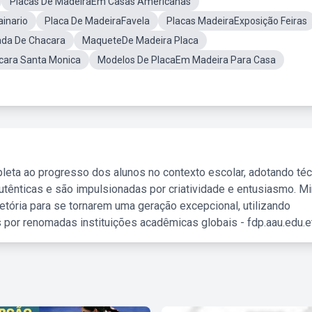
Placas De MadeiraEm Casas Americanas
inario
Placa De MadeiraFavela
Placas MadeiraExposição Feiras
ada De Chacara
MaqueteDe Madeira Placa
cara Santa Monica
Modelos De PlacaEm Madeira Para Casa
leta ao progresso dos alunos no contexto escolar, adotando té
tênticas e são impulsionadas por criatividade e entusiasmo. M
etória para se tornarem uma geração excepcional, utilizando
 por renomadas instituições acadêmicas globais - fdp.aau.edu.et