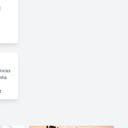
cnicas
inha
.