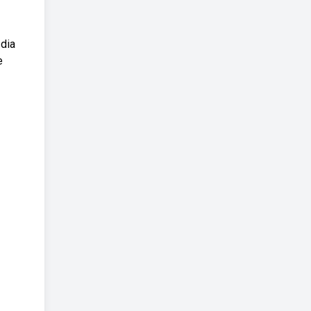
 dia
e