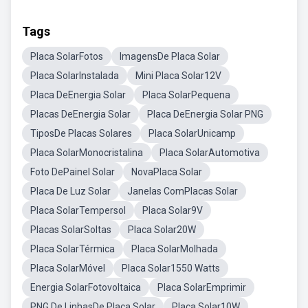
Tags
Placa SolarFotos
ImagensDe Placa Solar
Placa SolarInstalada
Mini Placa Solar12V
Placa DeEnergia Solar
Placa SolarPequena
Placas DeEnergia Solar
Placa DeEnergia Solar PNG
TiposDe Placas Solares
Placa SolarUnicamp
Placa SolarMonocristalina
Placa SolarAutomotiva
Foto DePainel Solar
NovaPlaca Solar
Placa De Luz Solar
Janelas ComPlacas Solar
Placa SolarTempersol
Placa Solar9V
Placas SolarSoltas
Placa Solar20W
Placa SolarTérmica
Placa SolarMolhada
Placa SolarMóvel
Placa Solar1550 Watts
Energia SolarFotovoltaica
Placa SolarEmprimir
PNG De LinhasDe Placa Solar
Placa Solar10W