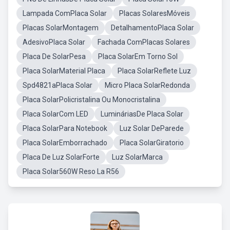
Lampada ComPlaca Solar
Placas SolaresMóveis
Placas SolarMontagem
DetalhamentoPlaca Solar
AdesivoPlaca Solar
Fachada ComPlacas Solares
Placa De SolarPesa
Placa SolarEm Torno Sol
Placa SolarMaterial Placa
Placa SolarReflete Luz
Spd4821aPlaca Solar
Micro Placa SolarRedonda
Placa SolarPolicristalina Ou Monocristalina
Placa SolarCom LED
LumináriasDe Placa Solar
Placa SolarPara Notebook
Luz Solar DeParede
Placa SolarEmborrachado
Placa SolarGiratorio
Placa De Luz SolarForte
Luz SolarMarca
Placa Solar560W Reso La R56