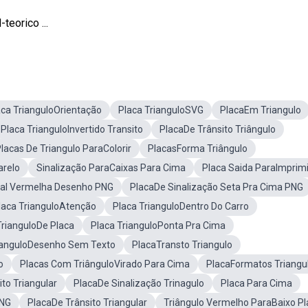
eorico ...
aca TrianguloOrientação
Placa TrianguloSVG
PlacaEm Triangulo
Placa TrianguloInvertido Transito
PlacaDe Trânsito Triângulo
lacas De Triangulo ParaColorir
PlacasForma Triângulo
arelo
Sinalização ParaCaixas Para Cima
Placa Saida ParaImprimi
tal Vermelha Desenho PNG
PlacaDe Sinalização Seta Pra Cima PNG
laca TrianguloAtenção
Placa TrianguloDentro Do Carro
TrianguloDe Placa
Placa TrianguloPonta Pra Cima
ianguloDesenho Sem Texto
PlacaTransto Triangulo
o
Placas Com TriânguloVirado Para Cima
PlacaFormatos Triangu
to Triangular
PlacaDe Sinalização Trinagulo
Placa Para Cima
PNG
PlacaDe Trânsito Triangular
Triângulo Vermelho ParaBaixo Pl