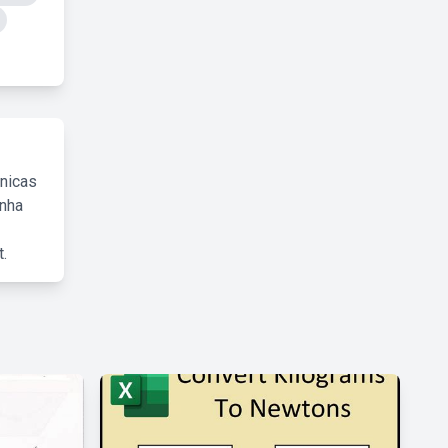
cnicas
inha
.