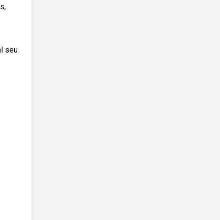
s,
al seu