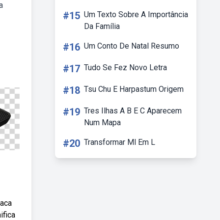
a
#15
Um Texto Sobre A Importância
Da Família
#16
Um Conto De Natal Resumo
#17
Tudo Se Fez Novo Letra
#18
Tsu Chu E Harpastum Origem
#19
Tres Ilhas A B E C Aparecem
Num Mapa
#20
Transformar Ml Em L
laca
ifica