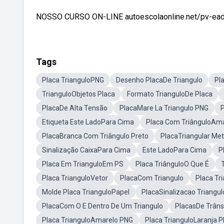
NOSSO CURSO ON-LINE autoescolaonline.net/pv-ead-t
Tags
Placa TrianguloPNG
Desenho PlacaDe Triangulo
Pl
TrianguloObjetos Placa
Formato TrianguloDe Placa
PlacaDe Alta Tensão
PlacaMare La Triangulo PNG
P
Etiqueta Este LadoPara Cima
Placa Com TriânguloAm
PlacaBranca Com Triângulo Preto
PlacaTriangular Me
Sinalização CaixaPara Cima
Este LadoPara Cima
P
Placa Em TrianguloEm PS
Placa TriânguloO Que É
Placa TrianguloVetor
PlacaCom Triangulo
Placa Tr
Molde Placa TrianguloPapel
PlacaSinalizacao Triangul
PlacaCom O E Dentro De Um Triangulo
PlacasDe Trânsi
Placa TrianguloAmarelo PNG
Placa TrianguloLaranja 