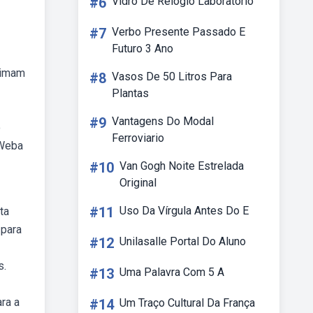
#6
Vidro De Relogio Laboratorio
#7
Verbo Presente Passado E
Futuro 3 Ano
ximam
#8
Vasos De 50 Litros Para
Plantas
#9
Vantagens Do Modal
o
Ferroviario
 Weba
#10
Van Gogh Noite Estrelada
Original
#11
Uso Da Vírgula Antes Do E
ta
 para
#12
Unilasalle Portal Do Aluno
s.
#13
Uma Palavra Com 5 A
ra a
#14
Um Traço Cultural Da França