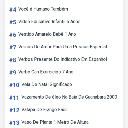
#4
Você é Humano Também
#5
Vídeo Educativo Infantil 5 Anos
#6
Vestido Amarelo Bebê 1 Ano
#7
Versos De Amor Para Uma Pessoa Especial
#8
Verbos Presente Do Indicativo Em Espanhol
#9
Verbo Can Exercícios 7 Ano
#10
Vela De Natal Significado
#11
Vazamento De óleo Na Baia De Guanabara 2000
#12
Vatapa De Frango Facil
#13
Vaso De Planta 1 Metro De Altura