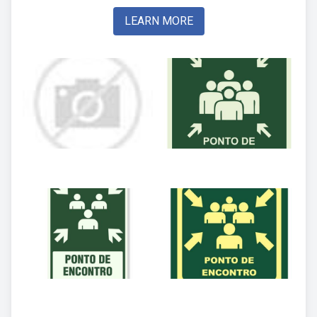
LEARN MORE