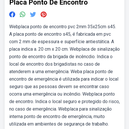
Placa Ponto De Encontro
Webplaca ponto de encontro pvc 2mm 35x25cm s45.
A placa ponto de encontro s45, é fabricada em pvc
com 2 mm de espessura e superfície antiestática. A
placa indica a. 20 cm x 20 cm. Webplaca de sinalização
ponto de encontro da brigada de incêncdio. Indica o
local de encontro dos brigadistas no caso de
atenderem a uma emergência. Weba placa ponto de
encontro de emergência é utilizada para indicar o local
seguro que as pessoas devem se encontrar caso
ocorra uma emergência ou incêndio. Webplaca ponto
de encontro. Indica o local seguro e protegido do risco,
no caso de emergência. Webplaca para sinalização
interna ponto de encontro de emergência, muito
utilizada em ambientes de segurança de trabalho.