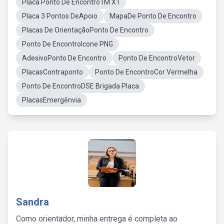
Placa Ponto De Encontro1M X1
Placa 3 Pontos DeApoio
MapaDe Ponto De Encontro
Placas De OrientaçãoPonto De Encontro
Ponto De EncontroIcone PNG
AdesivoPonto De Encontro
Ponto De EncontroVetor
PlacasContraponto
Ponto De EncontroCor Vermelha
Ponto De EncontroDSE Brigada Placa
PlacasEmergênvia
Sandra
Como orientador, minha entrega é completa ao