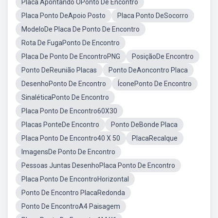
Placa Apontando OPonto De Encontro
Placa Ponto DeApoio Posto
Placa Ponto DeSocorro
ModeloDe Placa De Ponto De Encontro
Rota De FugaPonto De Encontro
Placa De Ponto De EncontroPNG
PosiçãoDe Encontro
Ponto DeReunião Placas
Ponto DeAoncontro Placa
DesenhoPonto De Encontro
ÍconePonto De Encontro
SinaléticaPonto De Encontro
Placa Ponto De Encontro60X30
Placas PonteDe Encontro
Ponto DeBonde Placa
Placa Ponto De Encontro40 X 50
PlacaRecalque
ImagensDe Ponto De Encontro
Pessoas Juntas DesenhoPlaca Ponto De Encontro
Placa Ponto De EncontroHorizontal
Ponto De Encontro PlacaRedonda
Ponto De EncontroA4 Paisagem