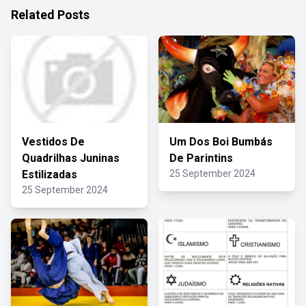
Related Posts
Vestidos De
Um Dos Boi Bumbás
Quadrilhas Juninas
De Parintins
Estilizadas
25 September 2024
25 September 2024