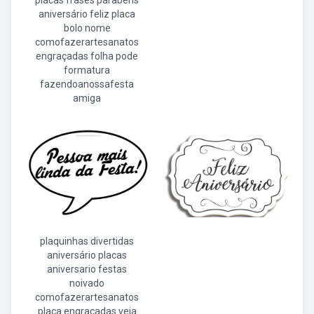
placas frases parabens
aniversário feliz placa
bolo nome
comofazerartesanatos
engraçadas folha pode
formatura
fazendoanossafesta
amiga
plaquinhas divertidas
aniversário placas
aniversario festas
noivado
comofazerartesanatos
placa engraçadas veja