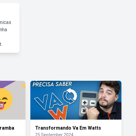
cnicas
inha
.
Caramba
Transformando Va Em Watts
25 September 2024