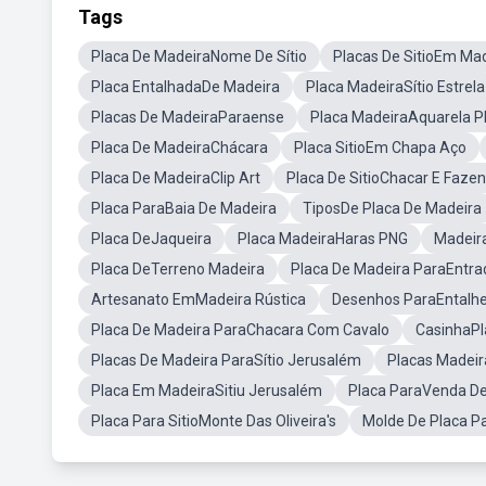
Tags
Placa De MadeiraNome De Sítio
Placas De SitioEm Ma
Placa EntalhadaDe Madeira
Placa MadeiraSítio Estrela
Placas De MadeiraParaense
Placa MadeiraAquarela 
Placa De MadeiraChácara
Placa SitioEm Chapa Aço
Placa De MadeiraClip Art
Placa De SitioChacar E Faze
Placa ParaBaia De Madeira
TiposDe Placa De Madeira
Placa DeJaqueira
Placa MadeiraHaras PNG
Madeir
Placa DeTerreno Madeira
Placa De Madeira ParaEntrad
Artesanato EmMadeira Rústica
Desenhos ParaEntalh
Placa De Madeira ParaChacara Com Cavalo
CasinhaPla
Placas De Madeira ParaSítio Jerusalém
Placas Madeir
Placa Em MadeiraSitiu Jerusalém
Placa ParaVenda De 
Placa Para SitioMonte Das Oliveira's
Molde De Placa Pa