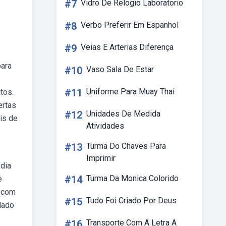
#7
Vidro De Relogio Laboratorio
#8
Verbo Preferir Em Espanhol
#9
Veias E Arterias Diferença
para
#10
Vaso Sala De Estar
#11
Uniforme Para Muay Thai
tos.
ertas
#12
Unidades De Medida
is de
Atividades
#13
Turma Do Chaves Para
Imprimir
 dia
#14
Turma Da Monica Colorido
e
o com
#15
Tudo Foi Criado Por Deus
lado
#16
Transporte Com A Letra A