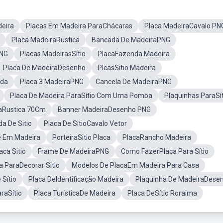
deira
Placas Em Madeira ParaChácaras
Placa MadeiraCavalo PN
Placa MadeiraRustica
Bancada De MadeiraPNG
PNG
Placas MadeirasSítio
PlacaFazenda Madeira
Placa De MadeiraDesenho
PlcasSitio Madeira
nda
Placa 3 MadeiraPNG
Cancela De MadeiraPNG
Placa De Madeira ParaSítio Com Uma Pomba
Plaquinhas ParaSít
aRustica 70Cm
Banner MadeiraDesenho PNG
a De Sitio
Placa De SitioCavalo Vetor
e Em Madeira
PorteiraSitio Placa
PlacaRancho Madeira
ca Sitio
Frame De MadeiraPNG
Como FazerPlaca Para Sítio
a ParaDecorar Sitio
Modelos De PlacaEm Madeira Para Casa
Sítio
Placa DeIdentificação Madeira
Plaquinha De MadeiraDese
raSítio
Placa TurísticaDe Madeira
Placa DeSítio Roraima