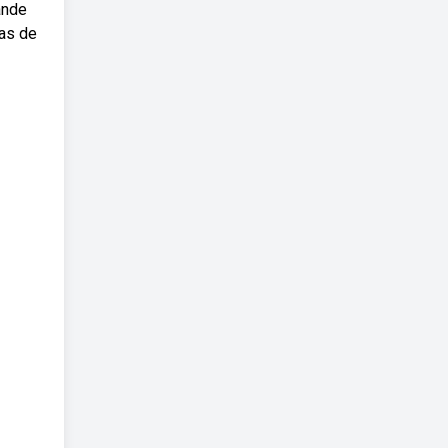
ande
as de