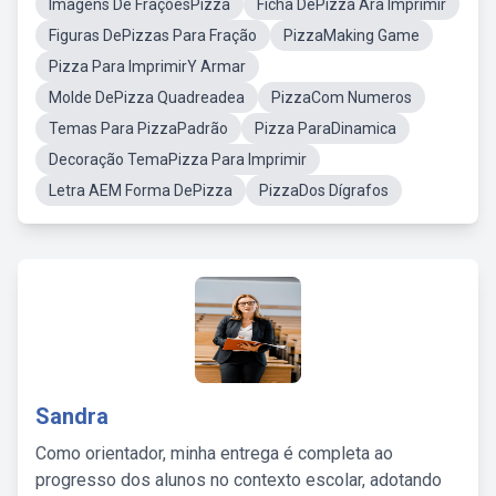
Imagens De FraçõesPizza
Ficha DePizza Ara Imprimir
Figuras DePizzas Para Fração
PizzaMaking Game
Pizza Para ImprimirY Armar
Molde DePizza Quadreadea
PizzaCom Numeros
Temas Para PizzaPadrão
Pizza ParaDinamica
Decoração TemaPizza Para Imprimir
Letra AEM Forma DePizza
PizzaDos Dígrafos
Sandra
Como orientador, minha entrega é completa ao
progresso dos alunos no contexto escolar, adotando