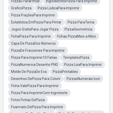
Pizzas ParaPintar
IngredientesPizza Para Imprimir
GraficoPizza
Pizza LúdicaPara Imprimir
Pizza FraçõesPara Imprimir
Estatística EmPizza Para Pintar
Pizza ParaTema
Jogos GratisPara Jogar Pizza
PizzaGeometrica
FichaPizza Para Imprimir
Fichas PizzaMeio a Meio
Capa De PizzaDos Números
PizzaDe Fracciones Para Imprimir
Pizza Para Imprimir10 Fatias
TemplatesPizza
PizzaNumerica Desenho PNG
Pizza LisaPara Imprimir
Molde De PizzaDe Eva
PizzaPrintables
Desenhos DePizza Para Colorir
PizzasNumerais Icon
Ficha ValePizza Para Imprimir
Pizza Para ImprimirCom Ingreteete
Fotos Fichas DePizza
Foarmato DePizza Para Imprimir