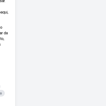
sar.
aqui,
no
ar da
to,
s
no