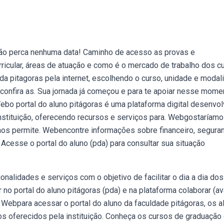
não perca nenhuma data! Caminho de acesso as provas e
rricular, áreas de atuação e como é o mercado de trabalho dos c
da pitagoras pela internet, escolhendo o curso, unidade e modal
confira as. Sua jornada já começou e para te apoiar nesse mome
bo portal do aluno pitágoras é uma plataforma digital desenvol
 instituição, oferecendo recursos e serviços para. Webgostaríam
 nos permite. Webencontre informações sobre financeiro, segura
 Acesse o portal do aluno (pda) para consultar sua situação
nalidades e serviços com o objetivo de facilitar o dia a dia dos
 no portal do aluno pitágoras (pda) e na plataforma colaborar (av
Webpara acessar o portal do aluno da faculdade pitágoras, os a
 oferecidos pela instituição. Conheça os cursos de graduação