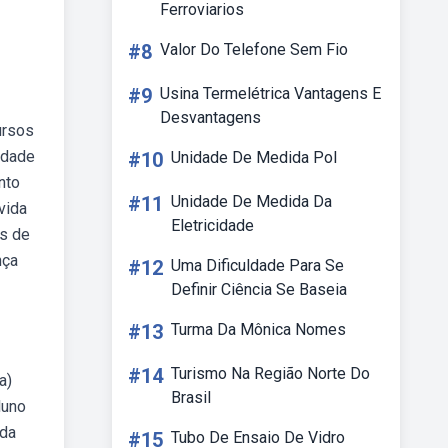
Ferroviarios
#8
Valor Do Telefone Sem Fio
#9
Usina Termelétrica Vantagens E
Desvantagens
ursos
idade
#10
Unidade De Medida Pol
nto
#11
Unidade De Medida Da
vida
Eletricidade
os de
nça
#12
Uma Dificuldade Para Se
Definir Ciência Se Baseia
#13
Turma Da Mônica Nomes
#14
Turismo Na Região Norte Do
a)
Brasil
luno
 da
#15
Tubo De Ensaio De Vidro