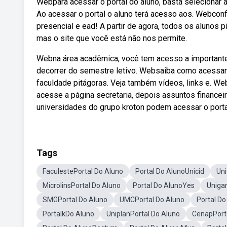
Webpara acessar o portal do aluno, basta selecionar a
Ao acessar o portal o aluno terá acesso aos. Webconf
presencial e ead! A partir de agora, todos os alunos 
mas o site que você está não nos permite.
Webna área acadêmica, você tem acesso a important
decorrer do semestre letivo. Websaiba como acessar o 
faculdade pitágoras. Veja também vídeos, links e. Webo
acesse a página secretaria, depois assuntos finance
universidades do grupo kroton podem acessar o portal
Tags
FaculestePortal Do Aluno
Portal Do AlunoUnicid
Uni
MicrolinsPortal Do Aluno
Portal Do AlunoYes
Uniga
SMGPortal Do Aluno
UMCPortal Do Aluno
Portal D
PortalkDo Aluno
UniplanPortal Do Aluno
CenapPort