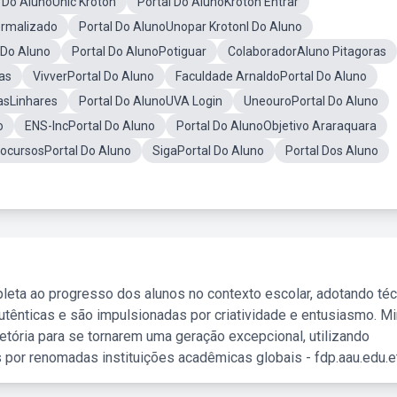
l Do AlunoUnic Kroton
Portal Do AlunoKroton Entrar
ormalizado
Portal Do AlunoUnopar Krotonl Do Aluno
 Do Aluno
Portal Do AlunoPotiguar
ColaboradorAluno Pitagoras
as
VivverPortal Do Aluno
Faculdade ArnaldoPortal Do Aluno
asLinhares
Portal Do AlunoUVA Login
UneouroPortal Do Aluno
o
ENS-IncPortal Do Aluno
Portal Do AlunoObjetivo Araraquara
ocursosPortal Do Aluno
SigaPortal Do Aluno
Portal Dos Aluno
leta ao progresso dos alunos no contexto escolar, adotando té
tênticas e são impulsionadas por criatividade e entusiasmo. M
etória para se tornarem uma geração excepcional, utilizando
 por renomadas instituições acadêmicas globais - fdp.aau.edu.et