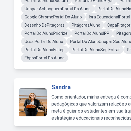
Portal Do AlunoDoctum
Portal Do AlunoAfya
Porta
Unopar AnhangueraPortal Do Aluno
Portal Do AlunoN
Google ChromePortal Do Aluno
Ibra EducacionalPortal
Desenho DePitagoras
PitágorasAluno
CapaPitagor
Portal Do AlunoPriorize
Portal Do AlunoIPP
Pitagor
UcsalPortal Do Aluno
Portal Do AlunoUnopar Sou Alun
Portal Do AlunoFeitep
Portal Do AlunoSeg Entrar
Pr
EbposPortal Do Aluno
Sandra
Como orientador, minha entrega é comp
pedagógicas que valorizam relações au
meta é guiar os estudantes em sua traj
estratégias educacionais reconhecidas