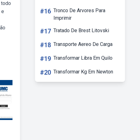
 todo
#16
Tronco De Arvores Para
 e
Imprimir
são
#17
Tratado De Brest Litovski
#18
Transporte Aereo De Carga
#19
Transformar Libra Em Quilo
#20
Transformar Kg Em Newton