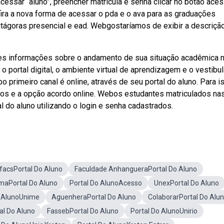
cessar “aluno”, preencher matrícula e senha clicar no botão aces
ira a nova forma de acessar o pda e o ava para as graduações
pitágoras presencial e ead. Webgostaríamos de exibir a descrição
es informações sobre o andamento de sua situação acadêmica 
portal digital, o ambiente virtual de aprendizagem e o vestibul
 primeiro canal é online, através de seu portal do aluno. Para is
iros e a opção acordo online. Webos estudantes matriculados na
 do aluno utilizando o login e senha cadastrados.
facsPortal Do Aluno
Faculdade AnhangueraPortal Do Aluno
maPortal Do Aluno
Portal Do AlunoAcesso
UnexPortal Do Aluno
o AlunoUnime
AguenheraPortal Do Aluno
ColaborarPortal Do Alu
al Do Aluno
FassebPortal Do Aluno
Portal Do AlunoUnirio