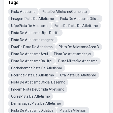
Tags
Pista Atletismo
Pista De AtletismoCompleta
ImagemPista De Atletismo
Pista De AtletismoOficial
UfpePista De Atletismo
FotosDe Pista De Atletismo
Pista De AtletismoUfpe Recife
Pista De AtletismoImagens
FotoDe Pista De Atletismo
Pista De AtletismoArea D
Pista De AtletismoAzul
Pista De AtletismoItajaí
Pista De AtletismoDa Ufpi
Pista MilitarDe Atletismo
CochabambaPista De Atletismo
PcorridaPista De Atletismo
UfalPista De Atletismo
Pista De AtletismoOficial Desenho
Imgem Pista DeCorrida Atletismo
CoresPista De Atletismo
DemarcaçãoPista De Atletismo
Pista De AtletismoDidatica
Pista DeAtletism