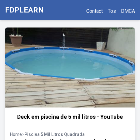
FDPLEARN
Contact
Tos
DMCA
Deck em piscina de 5 mil litros - YouTube
Home
>
Piscina 5 Mil Litros Quadrada