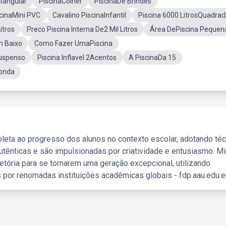
etangular
PiscinaColher
PiscinaDe Brindes
cinaMini PVC
Cavalino PiscinaInfantil
Piscina 6000 LitrosQuadra
itros
Preco Piscina Interna De2 Mil Litros
Área DePiscina Pequen
m Baixo
Como Fazer UmaPiscina
Suspenso
Piscina Inflavel 2Acentos
A PiscinaDa 15
donda
leta ao progresso dos alunos no contexto escolar, adotando té
tênticas e são impulsionadas por criatividade e entusiasmo. M
etória para se tornarem uma geração excepcional, utilizando
 por renomadas instituições acadêmicas globais - fdp.aau.edu.et