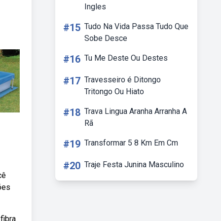
Ingles
#15
Tudo Na Vida Passa Tudo Que
Sobe Desce
#16
Tu Me Deste Ou Destes
#17
Travesseiro é Ditongo
Tritongo Ou Hiato
#18
Trava Lingua Aranha Arranha A
Rã
#19
Transformar 5 8 Km Em Cm
#20
Traje Festa Junina Masculino
cê
ões
fibra