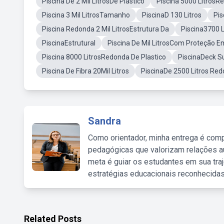
Piscina De 2 Mil LitrosDe Plástico
Piscina 5000 LitrosR
Piscina 3 Mil LitrosTamanho
PiscinaD 130 Litros
Pis
Piscina Redonda 2 Mil LitrosEstrutura Da
Piscina3700 L
PiscinaEstrutural
Piscina De Mil LitrosCom Proteção E
Piscina 8000 LitrosRedonda De Plastico
PiscinaDeck 
Piscina De Fibra 20Mil Litros
PiscinaDe 2500 Litros Re
Sandra
Como orientador, minha entrega é comp
pedagógicas que valorizam relações au
meta é guiar os estudantes em sua traj
estratégias educacionais reconhecidas
Related Posts