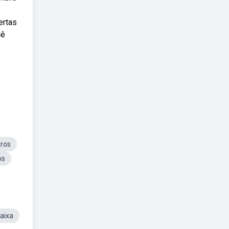
ertas
cê
tros
os
Caixa