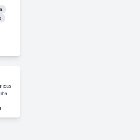
da
a
cnicas
inha
.