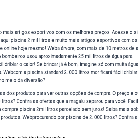
to mais artigos esportivos com os melhores preços. Acesse o si
ui piscina 2 mil litros e muito mais artigos esportivos com os
e online hoje mesmo! Weba árvore, com mais de 10 metros de a
de bombeiros usou aproximadamente 25 mil litros de água para.
il driblar o calor! Se brincar já é bom, imagine só com muita águ
. Webcom a piscina standard 2. 000 litros mor ficará fácil driblar
 no meio da diversão?
inas dos produtos para ver outras opções de compra. O preço e o
litros? Confira as ofertas que a magalu separou para você. Faci
a compre piscina 2mil litros parcelado sem juros! Saiba mais so
rodutos. Webprocurando por piscina de 2. 000 litros? Confira a
mation, click the button below.