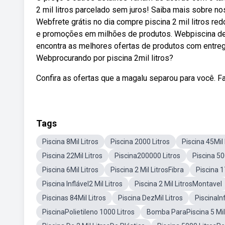
2 mil litros parcelado sem juros! Saiba mais sobre n
Webfrete grátis no dia compre piscina 2 mil litros re
e promoções em milhões de produtos. Webpiscina de 
encontra as melhores ofertas de produtos com entrega 
Webprocurando por piscina 2mil litros?
Confira as ofertas que a magalu separou para você. F
Tags
Piscina 8Mil Litros
Piscina 2000 Litros
Piscina 45Mil 
Piscina 22Mil Litros
Piscina200000 Litros
Piscina 5
Piscina 6Mil Litros
Piscina 2 Mil LitrosFibra
Piscina 1
Piscina Inflável2 Mil Litros
Piscina 2 Mil LitrosMontavel
Piscinas 84Mil Litros
Piscina DezMil Litros
PiscinaIn
PiscinaPolietileno 1000 Litros
Bomba ParaPiscina 5 Mil 