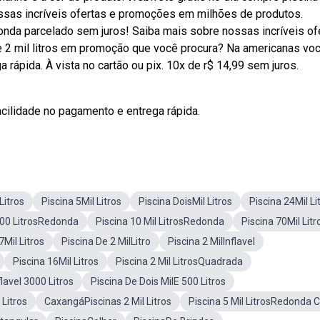
ossas incríveis ofertas e promoções em milhões de produtos.
donda parcelado sem juros! Saiba mais sobre nossas incríveis of
2 mil litros em promoção que você procura? Na americanas vo
rápida. À vista no cartão ou pix. 10x de r$ 14,99 sem juros.
acilidade no pagamento e entrega rápida.
Litros
Piscina 5Mil Litros
Piscina DoisMil Litros
Piscina 24Mil Li
000 LitrosRedonda
Piscina 10 Mil LitrosRedonda
Piscina 70Mil Litr
7Mil Litros
Piscina De 2 MilLitro
Piscina 2 MilInflavel
Piscina 16Mil Litros
Piscina 2 Mil LitrosQuadrada
flavel 3000 Litros
Piscina De Dois MilE 500 Litros
Litros
CaxangáPiscinas 2 Mil Litros
Piscina 5 Mil LitrosRedonda 