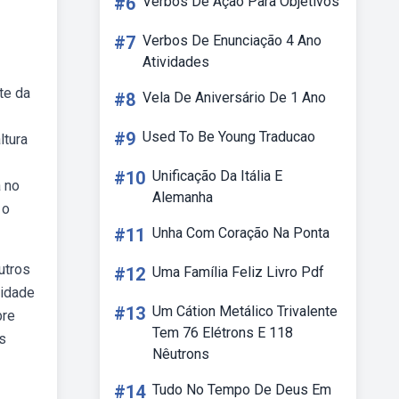
#6
Verbos De Ação Para Objetivos
#7
Verbos De Enunciação 4 Ano
Atividades
te da
#8
Vela De Aniversário De 1 Ano
#9
Used To Be Young Traducao
ltura
#10
Unificação Da Itália E
a no
Alemanha
 o
#11
Unha Com Coração Na Ponta
utros
#12
Uma Família Feliz Livro Pdf
lidade
#13
Um Cátion Metálico Trivalente
bre
Tem 76 Elétrons E 118
s
Nêutrons
#14
Tudo No Tempo De Deus Em