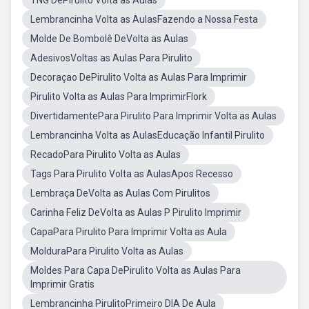
TNG DePirulito Volta as Aulas
Lembrancinha Volta as AulasFazendo a Nossa Festa
Molde De Bombolê DeVolta as Aulas
AdesivosVoltas as Aulas Para Pirulito
Decoraçao DePirulito Volta as Aulas Para Imprimir
Pirulito Volta as Aulas Para ImprimirFlork
DivertidamentePara Pirulito Para Imprimir Volta as Aulas
Lembrancinha Volta as AulasEducação Infantil Pirulito
RecadoPara Pirulito Volta as Aulas
Tags Para Pirulito Volta as AulasApos Recesso
Lembraça DeVolta as Aulas Com Pirulitos
Carinha Feliz DeVolta as Aulas P Pirulito Imprimir
CapaPara Pirulito Para Imprimir Volta as Aula
MolduraPara Pirulito Volta as Aulas
Moldes Para Capa DePirulito Volta as Aulas Para
Imprimir Gratis
Lembrancinha PirulitoPrimeiro DIA De Aula