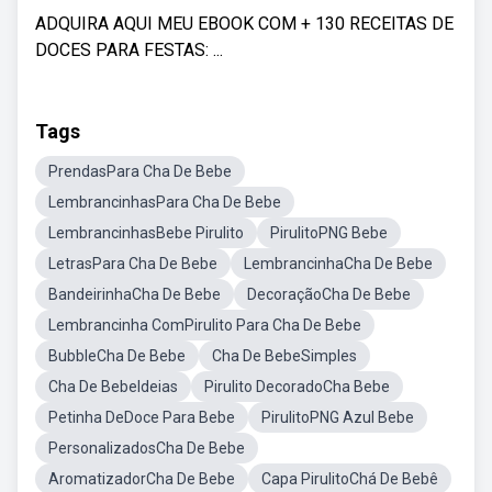
ADQUIRA AQUI MEU EBOOK COM + 130 RECEITAS DE
DOCES PARA FESTAS: ...
Tags
PrendasPara Cha De Bebe
LembrancinhasPara Cha De Bebe
LembrancinhasBebe Pirulito
PirulitoPNG Bebe
LetrasPara Cha De Bebe
LembrancinhaCha De Bebe
BandeirinhaCha De Bebe
DecoraçãoCha De Bebe
Lembrancinha ComPirulito Para Cha De Bebe
BubbleCha De Bebe
Cha De BebeSimples
Cha De BebeIdeias
Pirulito DecoradoCha Bebe
Petinha DeDoce Para Bebe
PirulitoPNG Azul Bebe
PersonalizadosCha De Bebe
AromatizadorCha De Bebe
Capa PirulitoChá De Bebê