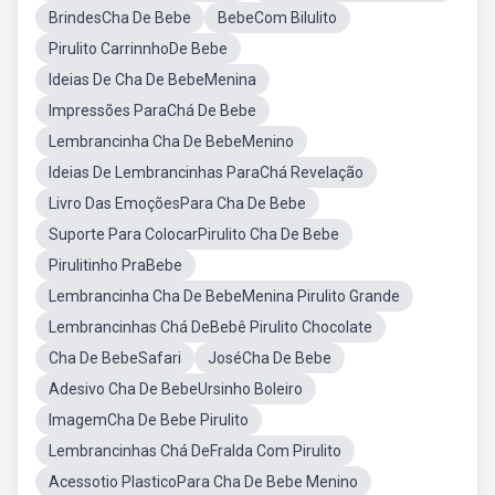
BrindesCha De Bebe
BebeCom Bilulito
Pirulito CarrinnhoDe Bebe
Ideias De Cha De BebeMenina
Impressões ParaChá De Bebe
Lembrancinha Cha De BebeMenino
Ideias De Lembrancinhas ParaChá Revelação
Livro Das EmoçõesPara Cha De Bebe
Suporte Para ColocarPirulito Cha De Bebe
Pirulitinho PraBebe
Lembrancinha Cha De BebeMenina Pirulito Grande
Lembrancinhas Chá DeBebê Pirulito Chocolate
Cha De BebeSafari
JoséCha De Bebe
Adesivo Cha De BebeUrsinho Boleiro
ImagemCha De Bebe Pirulito
Lembrancinhas Chá DeFralda Com Pirulito
Acessotio PlasticoPara Cha De Bebe Menino