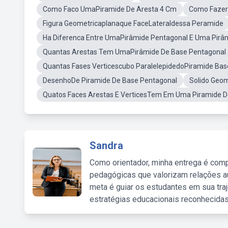
Como Faco UmaPiramide De Aresta 4 Cm
Como Fazer
Figura Geometricaplanaque FaceLateraldessa Peramide
Ha Diferenca Entre UmaPirâmide Pentagonal E Uma Pirâ
Quantas Arestas Tem UmaPirâmide De Base Pentagonal
Quantas Fases Verticescubo ParalelepidedoPiramide Ba
DesenhoDe Piramide De Base Pentagonal
Solido Geom
Quatos Faces Arestas E VerticesTem Em Uma Piramide 
Sandra
Como orientador, minha entrega é comp
pedagógicas que valorizam relações au
meta é guiar os estudantes em sua traj
estratégias educacionais reconhecidas