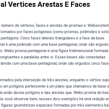
l Vertices Arestas E Faces
o número de vértices, faces e arestas de prismas e. Webexistem
 formados por faces poligonais (como prismas, pirâmides e sóli
pentágono. Cinco faces laterais triangulares e a face da base
nal é uma pirâmide com uma base pentagonal, onde são erguido
o. Webo prisma pentagonal é uma figura tridimensional formada
ongruentes e paralelas entre si. Essas bases são conectadas.
râmide com uma base pentagonal, onde são erguidos cinco fac
rmados pela interseção de três arestas, enquanto o vértice sup
ado um polígono pertencente a um plano que chamamos de base 
ela união desse polígono e das arestas que. Webo prisma de ba
. Se você observar bem, nesses dois exemplos há uma relação en
 figuras geométricas espaciais formadas por três elementos bá