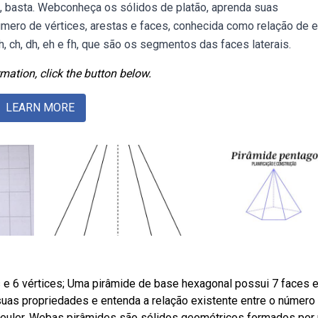
ro, basta. Webconheça os sólidos de platão, aprenda suas
úmero de vértices, arestas e faces, conhecida como relação de eu
bh, ch, dh, eh e fh, que são os segmentos das faces laterais.
mation, click the button below.
LEARN MORE
e 6 vértices; Uma pirâmide de base hexagonal possui 7 faces e
suas propriedades e entenda a relação existente entre o número
e euler. Webas pirâmides são sólidos geométricos formados por