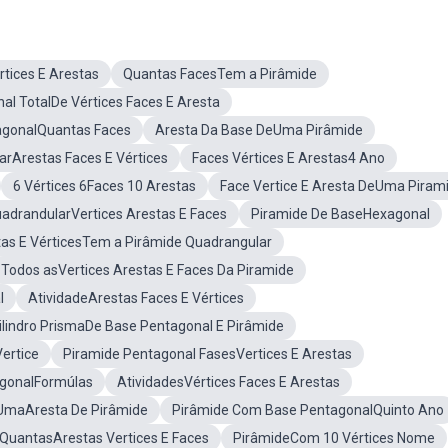
rtices E Arestas
Quantas FacesTem a Pirâmide
al TotalDe Vértices Faces E Aresta
agonalQuantas Faces
Aresta Da Base DeUma Pirâmide
arArestas Faces E Vértices
Faces Vértices E Arestas4 Ano
6 Vértices 6Faces 10 Arestas
Face Vertice E Aresta DeUma Piram
adrandularVertices Arestas E Faces
Piramide De BaseHexagonal
as E VérticesTem a Pirâmide Quadrangular
Todos asVertices Arestas E Faces Da Piramide
l
AtividadeArestas Faces E Vértices
ilindro PrismaDe Base Pentagonal E Pirâmide
ertice
Piramide Pentagonal FasesVertices E Arestas
agonalFormúlas
AtividadesVértices Faces E Arestas
UmaAresta De Pirâmide
Pirâmide Com Base PentagonalQuinto Ano
QuantasArestas Vertices E Faces
PirâmideCom 10 Vértices Nome