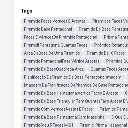
Tags
Piramide Faces Vertices E Arestas
Piramides Faces Ve
Pirâmide Base Pentagonal
Piramide De Base Pentagon
Faces E VérticesDa Pirâmide Pentagonal
Prisma Pent
Piramidi PentagonalQuantas Faces
Pirâmide Retangul
Area DaBase De Uma Piramide
Pirâmide De10 Faces
Pirâmide PentagonalFase Vértice Arestas
Piramide Qu
Pirâmide De BaseQuadrada Área
Quantas Faces Arest
Planificação DaPiramide De Base Pentagonal Imagem
Imagesm Da Planificação DaPiramide De Base Pentagona
Pirâmide De Base HeptagonalVertice Faces E Aresta
C
Piramide De Base Triangular Tem QuantasFace Aresta E V
Piramide Com VerticesAestas E Faces
Pirâmide Pent
Piramide Da Base PentagonalCom Massinha
O Que É 
PirâmideGrau 5 Faces MGH
Piramidi Pisma Hesagonal 