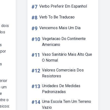
#7
Verbo Preferir Em Espanhol
#8
Verb To Be Traducao
 dois
#9
Vencemos Mais Um Dia
dos
#10
Vegetacao Do Continente
Americano
s
 por
#11
Vaso Sanitário Mais Alto Que
O Normal
es
#12
Valores Comerciais Dos
Resistores
erior
#13
Unidades De Medidas
e um
Padronizadas
se
tre o
#14
Uma Escola Tem Um Terreno
sicos:
Vazio