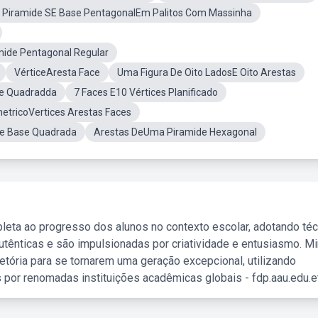
 Piramide SE Base PentagonalEm Palitos Com Massinha
mide Pentagonal Regular
VérticeAresta Face
Uma Figura De Oito LadosE Oito Arestas
se Quadradda
7 Faces E10 Vértices Planificado
etricoVertices Arestas Faces
De Base Quadrada
Arestas DeUma Piramide Hexagonal
leta ao progresso dos alunos no contexto escolar, adotando té
tênticas e são impulsionadas por criatividade e entusiasmo. M
etória para se tornarem uma geração excepcional, utilizando
 por renomadas instituições acadêmicas globais - fdp.aau.edu.et