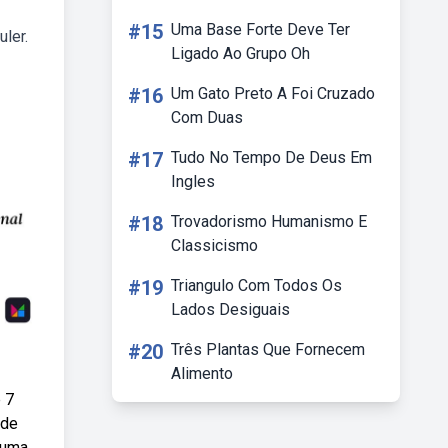
#15
Uma Base Forte Deve Ter
ler.
Ligado Ao Grupo Oh
#16
Um Gato Preto A Foi Cruzado
Com Duas
#17
Tudo No Tempo De Deus Em
Ingles
#18
Trovadorismo Humanismo E
Classicismo
#19
Triangulo Com Todos Os
Lados Desiguais
#20
Três Plantas Que Fornecem
Alimento
 7
 de
 uma