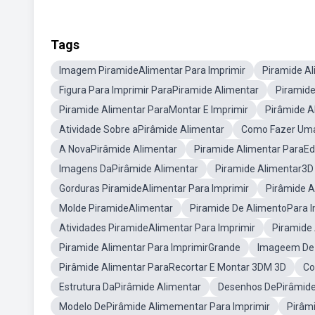
Tags
Imagem PiramideAlimentar Para Imprimir
Piramide Al
Figura Para Imprimir ParaPiramide Alimentar
Piramide
Piramide Alimentar ParaMontar E Imprimir
Pirâmide A
Atividade Sobre aPirâmide Alimentar
Como Fazer Uma
A NovaPirâmide Alimentar
Piramide Alimentar ParaEdi
Imagens DaPirâmide Alimentar
Piramide Alimentar3D 
Gorduras PiramideAlimentar Para Imprimir
Pirâmide A
Molde PiramideAlimentar
Piramide De AlimentoPara I
Atividades PiramideAlimentar Para Imprimir
Piramide
Piramide Alimentar Para ImprimirGrande
Imageem De 
Pirâmide Alimentar ParaRecortar E Montar 3DM 3D
Co
Estrutura DaPirâmide Alimentar
Desenhos DePirâmide 
Modelo DePirâmide Alimementar Para Imprimir
Pirâm