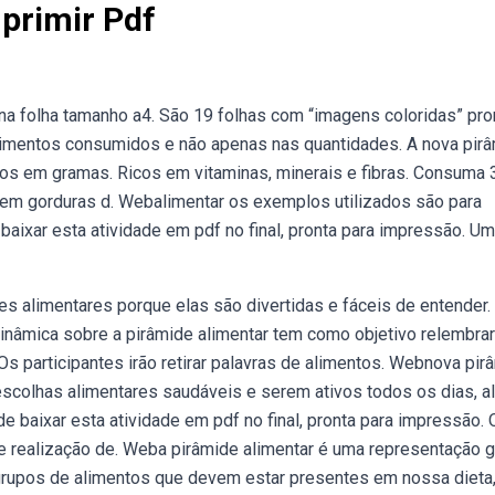
primir Pdf
na folha tamanho a4. São 19 folhas com “imagens coloridas” pro
alimentos consumidos e não apenas nas quantidades. A nova pir
os em gramas. Ricos em vitaminas, minerais e fibras. Consuma 3
cos em gorduras d. Webalimentar os exemplos utilizados são para
aixar esta atividade em pdf no final, pronta para impressão. U
s alimentares porque elas são divertidas e fáceis de entender.
inâmica sobre a pirâmide alimentar tem como objetivo relembra
s participantes irão retirar palavras de alimentos. Webnova pir
escolhas alimentares saudáveis e serem ativos todos os dias, 
 baixar esta atividade em pdf no final, pronta para impressão. 
e realização de. Weba pirâmide alimentar é uma representação g
grupos de alimentos que devem estar presentes em nossa dieta