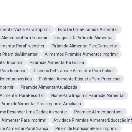
imentarVazia Para Imprimir
Foto De UmaPirâmide Alimentar
 AlimenticiaPara Imprimir
Imagens DePirâmide Alimentar
limentar ParaPreencher
Pirâmide Alimentar ParaCompletar
 PiramideAlimentar
Alimentos Pirâmide Alimentos Imprimir
tar Imprimir
Piramide AlimentarNa Escola
Para Imprimir
Desenho DePirâmide Alimentar Para Colorir
limentarInvertida
Pirâmide AlimentarEtiqueta Para Preencher
mprimir
Piramide AlimentarAtualizada
 Alimentar ParaRecortar
NomePara Imprimir Pirâmide Alimentar
PiramideAlimentar Para Imprimir Ampliada
mo Desenhar Uma CadeiaAlimentar
Piramide AlimentarInfantil
Alimentar Para Imprimir
Atividade Pirâmide AlimentarEducação Inf
ide Alimentar ParaCriança
Piramide NutricionalPara Imprimir