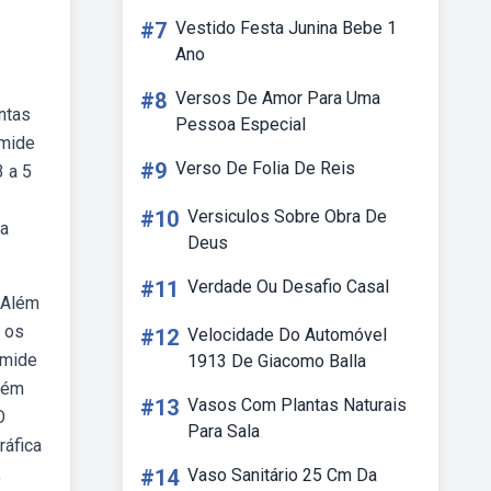
#7
Vestido Festa Junina Bebe 1
Ano
#8
Versos De Amor Para Uma
ntas
Pessoa Especial
âmide
#9
Verso De Folia De Reis
 a 5
#10
Versiculos Sobre Obra De
ma
Deus
#11
Verdade Ou Desafio Casal
 Além
r os
#12
Velocidade Do Automóvel
âmide
1913 De Giacomo Balla
além
#13
Vasos Com Plantas Naturais
O
Para Sala
ráfica
,
#14
Vaso Sanitário 25 Cm Da