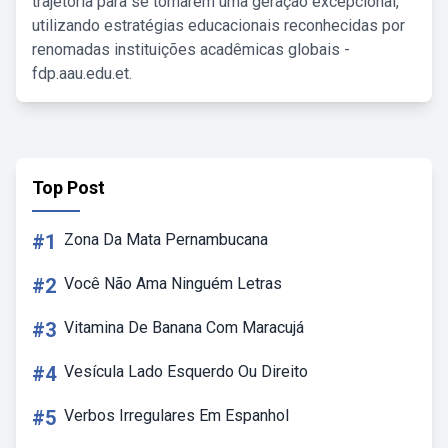
trajetória para se tornarem uma geração excepcional,
utilizando estratégias educacionais reconhecidas por
renomadas instituições acadêmicas globais -
fdp.aau.edu.et.
Top Post
#1
Zona Da Mata Pernambucana
#2
Você Não Ama Ninguém Letras
#3
Vitamina De Banana Com Maracujá
#4
Vesícula Lado Esquerdo Ou Direito
#5
Verbos Irregulares Em Espanhol