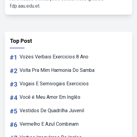
fdp.aau.edu.et.
Top Post
#1
Vozes Verbais Exercicios 8 Ano
#2
Volta Pra Mim Harmonia Do Samba
#3
Vogais E Semivogais Exercicios
#4
Você é Meu Amor Em Inglês
#5
Vestidos De Quadrilha Juvenil
#6
Vermelho E Azul Combinam