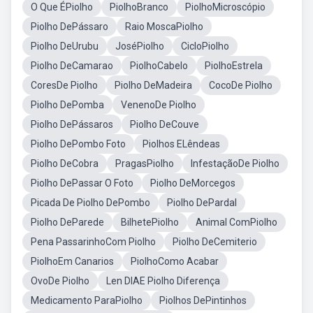
O Que ÉPiolho
PiolhoBranco
PiolhoMicroscópio
Piolho DePássaro
Raio MoscaPiolho
Piolho DeUrubu
JoséPiolho
CicloPiolho
Piolho DeCamarao
PiolhoCabelo
PiolhoEstrela
CoresDe Piolho
Piolho DeMadeira
CocoDe Piolho
Piolho DePomba
VenenoDe Piolho
Piolho DePássaros
Piolho DeCouve
Piolho DePombo Foto
Piolhos ELêndeas
Piolho DeCobra
PragasPiolho
InfestaçãoDe Piolho
Piolho DePassar O Foto
Piolho DeMorcegos
Picada De Piolho DePombo
Piolho DePardal
Piolho DeParede
BilhetePiolho
Animal ComPiolho
Pena PassarinhoCom Piolho
Piolho DeCemiterio
PiolhoEm Canarios
PiolhoComo Acabar
OvoDe Piolho
Len DIAE Piolho Diferença
Medicamento ParaPiolho
Piolhos DePintinhos