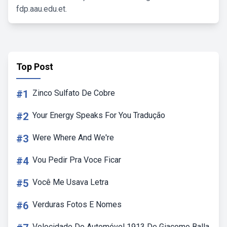
fdp.aau.edu.et.
Top Post
#1
Zinco Sulfato De Cobre
#2
Your Energy Speaks For You Tradução
#3
Were Where And We're
#4
Vou Pedir Pra Voce Ficar
#5
Você Me Usava Letra
#6
Verduras Fotos E Nomes
Velocidade Do Automóvel 1913 De Giacomo Balla