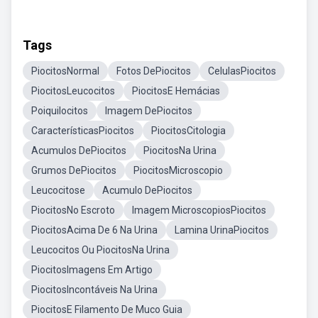
Tags
PiocitosNormal
Fotos DePiocitos
CelulasPiocitos
PiocitosLeucocitos
PiocitosE Hemácias
Poiquilocitos
Imagem DePiocitos
CaracterísticasPiocitos
PiocitosCitologia
Acumulos DePiocitos
PiocitosNa Urina
Grumos DePiocitos
PiocitosMicroscopio
Leucocitose
Acumulo DePiocitos
PiocitosNo Escroto
Imagem MicroscopiosPiocitos
PiocitosAcima De 6 Na Urina
Lamina UrinaPiocitos
Leucocitos Ou PiocitosNa Urina
PiocitosImagens Em Artigo
PiocitosIncontáveis Na Urina
PiocitosE Filamento De Muco Guia