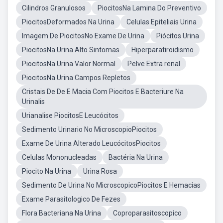
Cilindros Granulosos
PiocitosNa Lamina Do Preventivo
PiocitosDeformados Na Urina
Celulas Epiteliais Urina
Imagem De PiocitosNo Exame De Urina
Piócitos Urina
PiocitosNa Urina Alto Sintomas
Hiperparatiroidismo
PiocitosNa Urina Valor Normal
Pelve Extra renal
PiocitosNa Urina Campos Repletos
Cristais De De E Macia Com Piocitos E Bacteriure Na
Urinalis
Urianalise PiocitosE Leucócitos
Sedimento Urinario No MicroscopioPiocitos
Exame De Urina Alterado LeucócitosPiocitos
Celulas Mononucleadas
Bactéria Na Urina
Piocito Na Urina
Urina Rosa
Sedimento De Urina No MicroscopicoPiocitos E Hemacias
Exame Parasitologico De Fezes
Flora Bacteriana Na Urina
Coproparasitoscopico