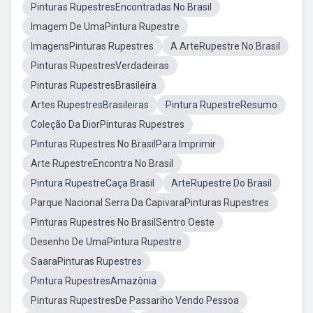
Pinturas RupestresEncontradas No Brasil
Imagem De UmaPintura Rupestre
ImagensPinturas Rupestres
A ArteRupestre No Brasil
Pinturas RupestresVerdadeiras
Pinturas RupestresBrasileira
Artes RupestresBrasileiras
Pintura RupestreResumo
Coleção Da DiorPinturas Rupestres
Pinturas Rupestres No BrasilPara Imprimir
Arte RupestreEncontra No Brasil
Pintura RupestreCaça Brasil
ArteRupestre Do Brasil
Parque Nacional Serra Da CapivaraPinturas Rupestres
Pinturas Rupestres No BrasilSentro Oeste
Desenho De UmaPintura Rupestre
SaaraPinturas Rupestres
Pintura RupestresAmazônia
Pinturas RupestresDe Passariho Vendo Pessoa