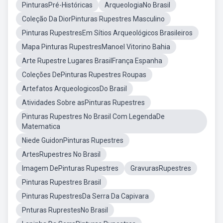
PinturasPré-Históricas
ArqueologiaNo Brasil
Coleção Da DiorPinturas Rupestres Masculino
Pinturas RupestresEm Sítios Arqueológicos Brasileiros
Mapa Pinturas RupestresManoel Vitorino Bahia
Arte Rupestre Lugares BrasilFrança Espanha
Coleções DePinturas Rupestres Roupas
Artefatos ArqueologicosDo Brasil
Atividades Sobre asPinturas Rupestres
Pinturas Rupestres No Brasil Com LegendaDe
Matematica
Niede GuidonPinturas Rupestres
ArtesRupestres No Brasil
Imagem DePinturas Rupestres
GravurasRupestres
Pinturas Rupestres Brasil
Pinturas RupestresDa Serra Da Capivara
Pnturas RuprestesNo Brasil