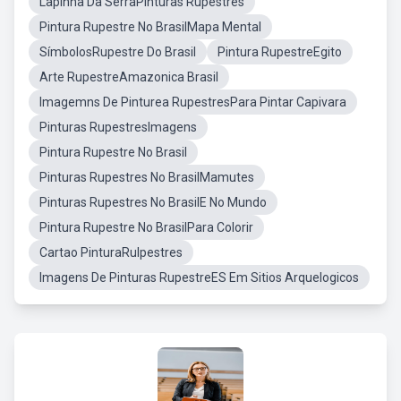
Lapinha Da SerraPinturas Rupestres
Pintura Rupestre No BrasilMapa Mental
SímbolosRupestre Do Brasil
Pintura RupestreEgito
Arte RupestreAmazonica Brasil
Imagemns De Pinturea RupestresPara Pintar Capivara
Pinturas RupestresImagens
Pintura Rupestre No Brasil
Pinturas Rupestres No BrasilMamutes
Pinturas Rupestres No BrasilE No Mundo
Pintura Rupestre No BrasilPara Colorir
Cartao PinturaRulpestres
Imagens De Pinturas RupestreES Em Sitios Arquelogicos