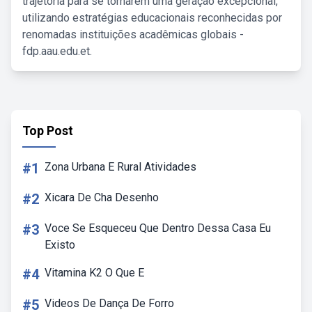
trajetória para se tornarem uma geração excepcional,
utilizando estratégias educacionais reconhecidas por
renomadas instituições acadêmicas globais -
fdp.aau.edu.et.
Top Post
#1
Zona Urbana E Rural Atividades
#2
Xicara De Cha Desenho
#3
Voce Se Esqueceu Que Dentro Dessa Casa Eu
Existo
#4
Vitamina K2 O Que E
#5
Videos De Dança De Forro