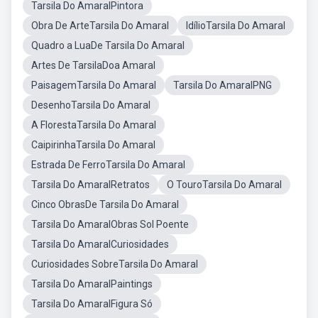
Tarsila Do AmaralPintora
Obra De ArteTarsila Do Amaral
IdílioTarsila Do Amaral
Quadro a LuaDe Tarsila Do Amaral
Artes De TarsilaDoa Amaral
PaisagemTarsila Do Amaral
Tarsila Do AmaralPNG
DesenhoTarsila Do Amaral
A FlorestaTarsila Do Amaral
CaipirinhaTarsila Do Amaral
Estrada De FerroTarsila Do Amaral
Tarsila Do AmaralRetratos
O TouroTarsila Do Amaral
Cinco ObrasDe Tarsila Do Amaral
Tarsila Do AmaralObras Sol Poente
Tarsila Do AmaralCuriosidades
Curiosidades SobreTarsila Do Amaral
Tarsila Do AmaralPaintings
Tarsila Do AmaralFigura Só