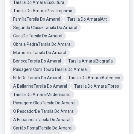
Tarsila Do AmaralEscultura
Tarsila Do AmaralPara Imprimir
FamíliaTarsila Do Amaral
Tarsila Do AmaralArt
Segunda ClasseTarsila Do Amaral
CucaDe Tarsila Do Amaral
Obra a PedraTarsila Do Amaral
MamoeiroTarsila Do Amaral
BonecaTarsila Do Amaral
Tarsila AmaralBiografia
Paisagem Com TouroTarsila Do Amaral
FotoDe Tarsila Do Amaral
Tarsila Do AmaralAutentico
A BailarinaTarsila Do Amaral
Tarsila Do AmaralFlores
Tarsila Do AmaralModernismo
Paisagem OleoTarsila Do Amaral
O PescadorDe Tarsila Do Amaral
A EspanholaTarsila Do Amaral
Cartão PostalTarsila Do Amaral