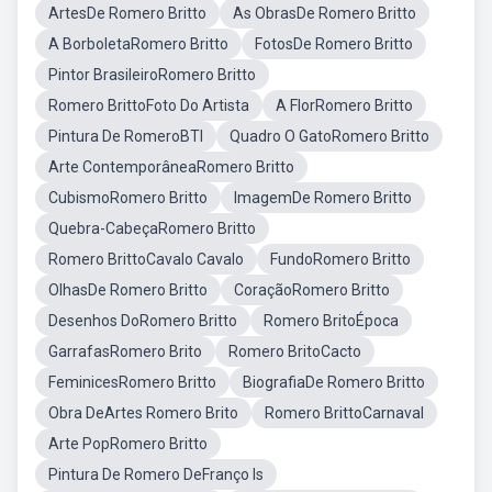
ArtesDe Romero Britto
As ObrasDe Romero Britto
A BorboletaRomero Britto
FotosDe Romero Britto
Pintor BrasileiroRomero Britto
Romero BrittoFoto Do Artista
A FlorRomero Britto
Pintura De RomeroBTI
Quadro O GatoRomero Britto
Arte ContemporâneaRomero Britto
CubismoRomero Britto
ImagemDe Romero Britto
Quebra-CabeçaRomero Britto
Romero BrittoCavalo Cavalo
FundoRomero Britto
OlhasDe Romero Britto
CoraçãoRomero Britto
Desenhos DoRomero Britto
Romero BritoÉpoca
GarrafasRomero Brito
Romero BritoCacto
FeminicesRomero Britto
BiografiaDe Romero Britto
Obra DeArtes Romero Brito
Romero BrittoCarnaval
Arte PopRomero Britto
Pintura De Romero DeFranço Is