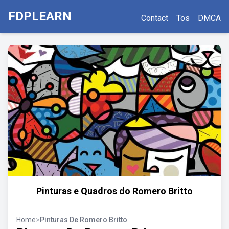
FDPLEARN
Contact
Tos
DMCA
Pinturas e Quadros do Romero Britto
Home
>
Pinturas De Romero Britto