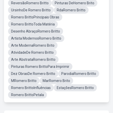
ReversãoRomero Britto
Pinturas DeHomero Brito
UrsinhoDe Romero Britto
RdaRomero Britto
Romero BrittoPrincipais Obras
Romero BrittoToda Matéria
Desenho AbraçoRomero Britto
Artista ModernosRomero Britto
Arte ModernaRomero Brito
AtividadeDe Romero Britto
Arte AbstrataRomero Britto
Pinturas Romero BrittoPara Imprimir
Dez ObrasDe Romero Britto
ParodiaRomero Britto
MRomero Britto
MarRomero Brito
Romero BrittoInfluências
EstaçõesRomero Britto
Romero BrittoPetala