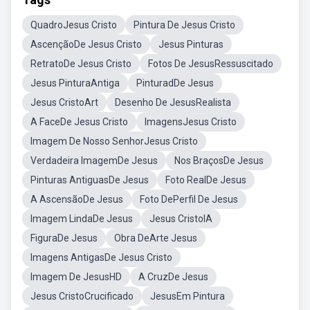
QuadroJesus Cristo
Pintura De Jesus Cristo
AscençãoDe Jesus Cristo
Jesus Pinturas
RetratoDe Jesus Cristo
Fotos De JesusRessuscitado
Jesus PinturaAntiga
PinturadDe Jesus
Jesus CristoArt
Desenho De JesusRealista
A FaceDe Jesus Cristo
ImagensJesus Cristo
Imagem De Nosso SenhorJesus Cristo
Verdadeira ImagemDe Jesus
Nos BraçosDe Jesus
Pinturas AntiguasDe Jesus
Foto RealDe Jesus
A AscensãoDe Jesus
Foto DePerfil De Jesus
Imagem LindaDe Jesus
Jesus CristoIA
FiguraDe Jesus
Obra DeArte Jesus
Imagens AntigasDe Jesus Cristo
Imagem De JesusHD
A CruzDe Jesus
Jesus CristoCrucificado
JesusEm Pintura