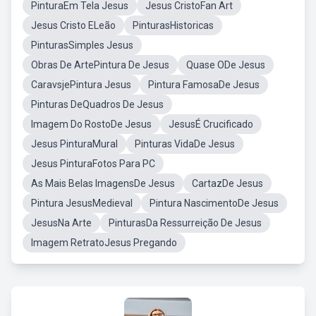
PinturaEm Tela Jesus
Jesus CristoFan Art
Jesus Cristo ELeão
PinturasHistoricas
PinturasSimples Jesus
Obras De ArtePintura De Jesus
Quase ODe Jesus
CaravsjePintura Jesus
Pintura FamosaDe Jesus
Pinturas DeQuadros De Jesus
Imagem Do RostoDe Jesus
JesusÉ Crucificado
Jesus PinturaMural
Pinturas VidaDe Jesus
Jesus PinturaFotos Para PC
As Mais Belas ImagensDe Jesus
CartazDe Jesus
Pintura JesusMedieval
Pintura NascimentoDe Jesus
JesusNa Arte
PinturasDa Ressurreição De Jesus
Imagem RetratoJesus Pregando